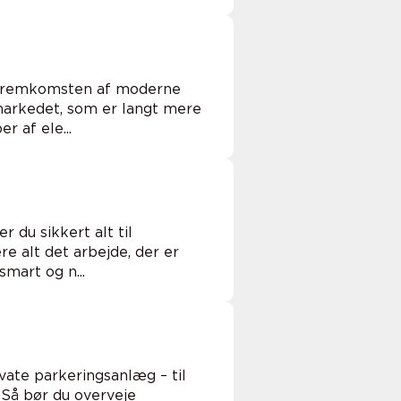
d fremkomsten af moderne
markedet, som er langt mere
r af ele...
du sikkert alt til
e alt det arbejde, der er
mart og n...
vate parkeringsanlæg – til
 Så bør du overveje