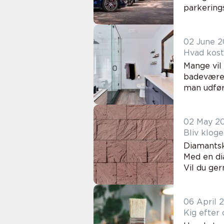
parkerings
02 June 
Hvad kost
Mange vil
badeværels
man udfør
02 May 2
Bliv klog
Diamantsk
Med en di
Vil du ge
06 April 
Kig efter 