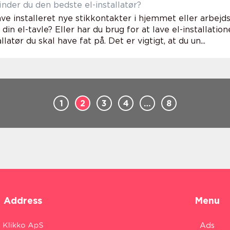
nder du den bedste el-installatør?
ave installeret nye stikkontakter i hjemmet eller arbejd
din el-tavle? Eller har du brug for at lave el-installatio
llatør du skal have fat på. Det er vigtigt, at du un...
1
2
3
4
…
8
Address
Menu
Ads