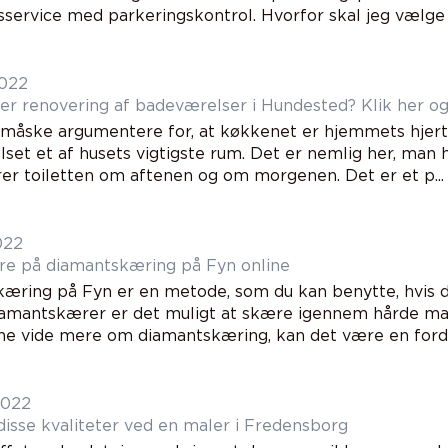
service med parkeringskontrol. Hvorfor skal jeg vælge e
2022
er renovering af badeværelser i Hundested? Klik her og
 måske argumentere for, at køkkenet er hjemmets hjerte.
et et af husets vigtigste rum. Det er nemlig her, man har 
er toiletten om aftenen og om morgenen. Det er et p...
022
ere på diamantskæring på Fyn online
æring på Fyn er en metode, som du kan benytte, hvis du
amantskærer er det muligt at skære igennem hårde mat
rne vide mere om diamantskæring, kan det være en fordel
2022
disse kvaliteter ved en maler i Fredensborg