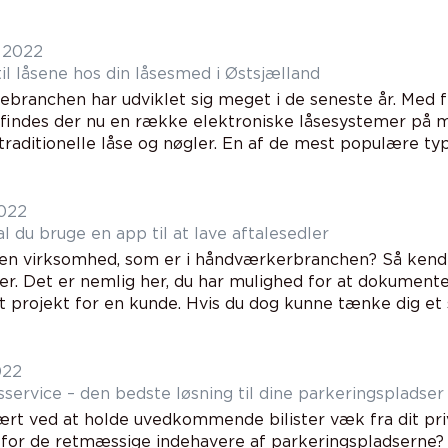
 2022
il låsene hos din låsesmed i Østsjælland
branchen har udviklet sig meget i de seneste år. Me
 findes der nu en række elektroniske låsesystemer på 
traditionelle låse og nøgler. En af de mest populære type
022
l du bruge en app til at lave aftalesedler
 en virksomhed, som er i håndværkerbranchen? Så kender 
er. Det er nemlig her, du har mulighed for at dokumenter
t projekt for en kunde. Hvis du dog kunne tænke dig et s
022
service – den bedste løsning til dine parkeringspladser
ært ved at holde uvedkommende bilister væk fra dit pri
 for de retmæssige indehavere af parkeringspladserne?