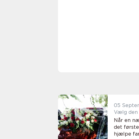
05 Septe
Vælg den 
Når en næ
det første
hjælpe fam