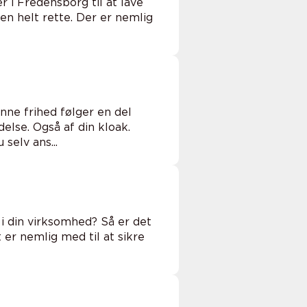
r i Fredensborg til at lave
en helt rette. Der er nemlig
ne frihed følger en del
else. Også af din kloak.
selv ans...
 i din virksomhed? Så er det
t er nemlig med til at sikre