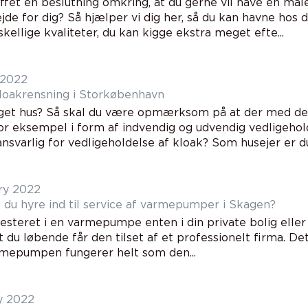
ffet en beslutning omkring, at du gerne vil have en male
de for dig? Så hjælper vi dig her, så du kan havne hos d
skellige kvaliteter, du kan kigge ekstra meget efte...
 2022
kloakrensning i Storkøbenhavn
eget hus? Så skal du være opmærksom på at der med den
or eksempel i form af indvendig og udvendig vedligehold
svarlig for vedligeholdelse af kloak? Som husejer er du 
ry 2022
du hyre ind til service af varmepumper i Skagen?
esteret i en varmepumpe enten i din private bolig eller
t du løbende får den tilset af et professionelt firma. De
armepumpen fungerer helt som den...
y 2022