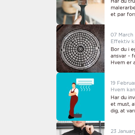
Har du tru
malerarbej
et par for
07 March
Effektiv 
Bor du i 
ansvar – f
Hvem er an
19 Februa
Hvem kan 
Har du inv
et must, a
dig, at v
23 Januar