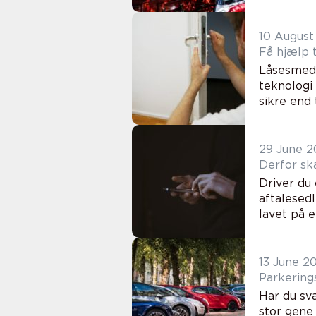
10 August
Få hjælp t
Låsesmede
teknologi
sikre end 
29 June 2
Derfor ska
Driver du
aftalesedl
lavet på e
13 June 2
Parkerings
Har du sv
stor gene