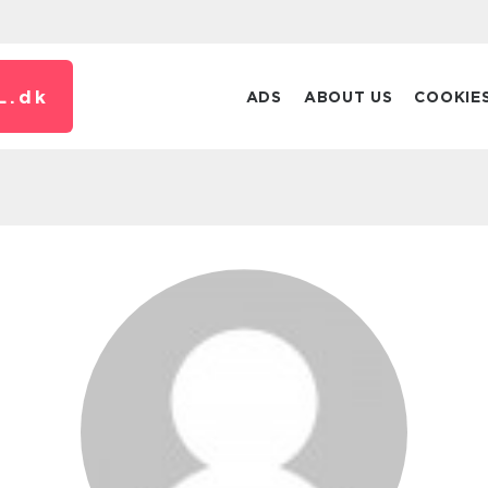
L.
dk
ADS
ABOUT US
COOKIE