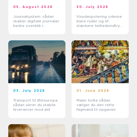
05. August 2026
30. July 2026
Journalsystem: sådan
Vinudespolering odense
skaber digitale journaler
klare ruder og et
bedre overblik i
stærkere helhedsindtryk
sundhedssektoren
af din bolig
03. July 2026
01. June 2026
Transport til Østeuropa:
Maler holte sådan
sådan sikrer du stabile
vælger du den rette
leverancer mod øst
fagmand til opgaven