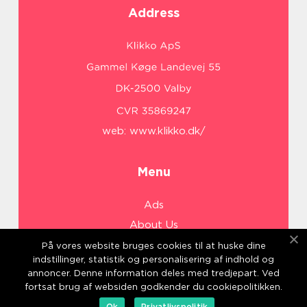
Address
web:
www.klikko.dk/
Menu
Ads
About Us
Cookies
På vores website bruges cookies til at huske dine
indstillinger, statistik og personalisering af indhold og
Contact
annoncer. Denne information deles med tredjepart. Ved
Sitemap
fortsat brug af websiden godkender du cookiepolitikken.
Ok
Privatlivspolitik