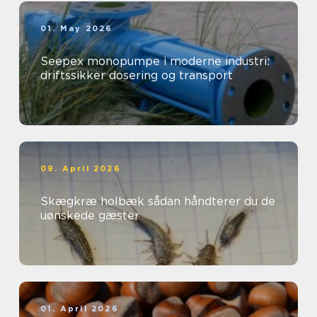
01. May 2026
Seepex monopumpe i moderne industri:
driftssikker dosering og transport
09. April 2026
Skægkræ holbæk sådan håndterer du de
uønskede gæster
01. April 2026