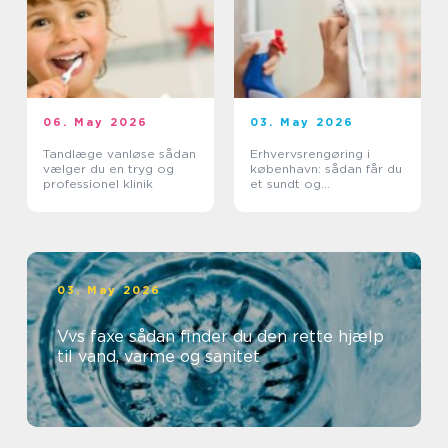
06. May 2026
03. May 2026
Tandlæge vanløse sådan
Erhvervsrengøring i
vælger du en tryg og
københavn: sådan får du
professionel klinik
et sundt og
professionelt
arbejdsmiljø
03. May 2026
Vvs faxe sådan finder du den rette hjælp
til vand, varme og sanitet