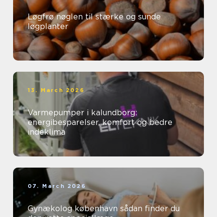
Løgfrø nøglen til stærke og sunde
løgplanter
13. March 2026
Varmepumper i kalundborg:
energibesparelser, komfort og bedre
indeklima
07. March 2026
Gynækolog københavn sådan finder du