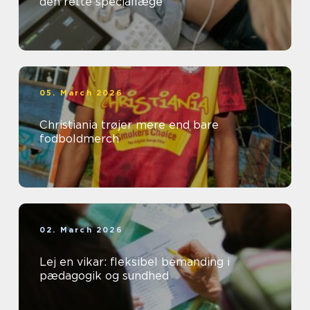
den rette speciallæge
05. March 2026
Christiania trøjer mere end bare
fodboldmerch
02. March 2026
Lej en vikar: fleksibel bemanding i
pædagogik og sundhed