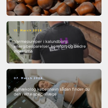
13. March 2026
Varmepumper i kalundborg:
energibesparelser, komfort og bedre
indeklima
07. March 2026
Gynækolog københavn sådan finder du
den rette speciallæge