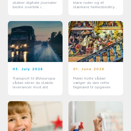
skaber digitale journaler
klare ruder og et
bedre overblik i
stærkere helhedsindtryk
sundhedssektoren
af din bolig
03. July 2026
01. June 2026
Transport til Østeuropa:
Maler holte sådan
sådan sikrer du stabile
vælger du den rette
leverancer mod øst
fagmand til opgaven