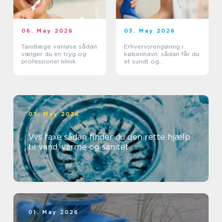
06. May 2026
03. May 2026
Tandlæge vanløse sådan
Erhvervsrengøring i
vælger du en tryg og
københavn: sådan får du
professionel klinik
et sundt og
professionelt
arbejdsmiljø
03. May 2026
Vvs faxe sådan finder du den rette hjælp
til vand, varme og sanitet
01. May 2026