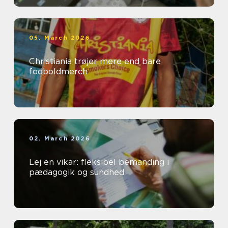
05. March 2026
Christiania trøjer mere end bare
fodboldmerch
02. March 2026
Lej en vikar: fleksibel bemanding i
pædagogik og sundhed