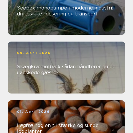
Seepex monopumpe i moderne industri:
driftssikker dosering og transport
09. April 2026
Skægkræ holbæk sådan håndterer du de
uønskede gæster
01. April 2026
Løgfrø nøglen til stærke og sunde
løgplanter