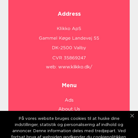
Address
web:
www.klikko.dk/
Menu
Ads
About Us
Cookies
På vores website bruges cookies til at huske dine
indstillinger, statistik og personalisering af indhold og
Contact
annoncer. Denne information deles med tredjepart. Ved
Sitemap
fortsat brug af websiden godkender du cookiepolitikken.