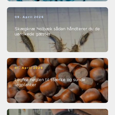
09. April 2026
Skægkræ holbæk sådan håndterer du de
uønskede gæster
01. April 2026
Løgfrø nøglen til stærke og sunde
løgplanter