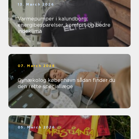
13. March 2026
Varmepumper i kalundborg:
energibesparelser, komfort og bedre
indeklima
07. March 2026
Gynækolog københavn sådan finder du
den rette speciallæge
05. March 2026