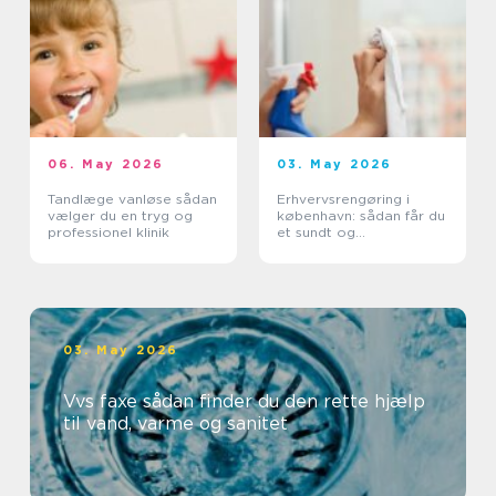
06. May 2026
03. May 2026
Tandlæge vanløse sådan
Erhvervsrengøring i
vælger du en tryg og
københavn: sådan får du
professionel klinik
et sundt og
professionelt
arbejdsmiljø
03. May 2026
Vvs faxe sådan finder du den rette hjælp
til vand, varme og sanitet