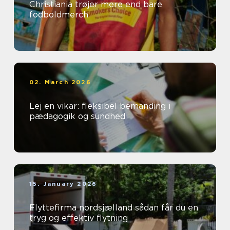
Christiania trøjer mere end bare
fodboldmerch
02. March 2026
Lej en vikar: fleksibel bemanding i
pædagogik og sundhed
15. January 2026
Flyttefirma nordsjælland sådan får du en
tryg og effektiv flytning