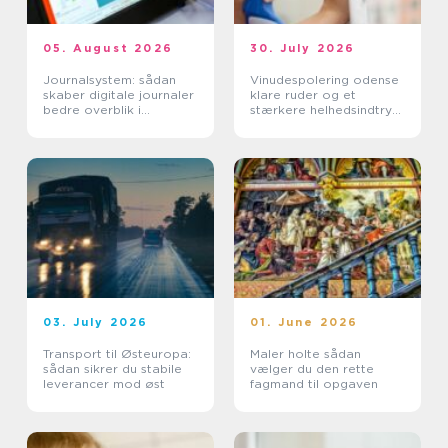
05. August 2026
30. July 2026
Journalsystem: sådan
Vinudespolering odense
skaber digitale journaler
klare ruder og et
bedre overblik i
stærkere helhedsindtryk
sundhedssektoren
af din bolig
03. July 2026
01. June 2026
Transport til Østeuropa:
Maler holte sådan
sådan sikrer du stabile
vælger du den rette
leverancer mod øst
fagmand til opgaven