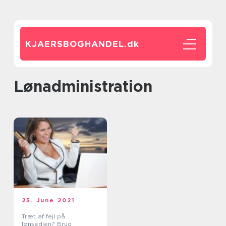
KJAERSBOGHANDEL.
dk
lønadministration
25. June 2021
Træt af fejl på
lønsedlen? Brug