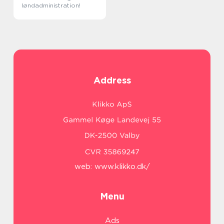
løndadministration!
Address
web:
www.klikko.dk/
Menu
Ads