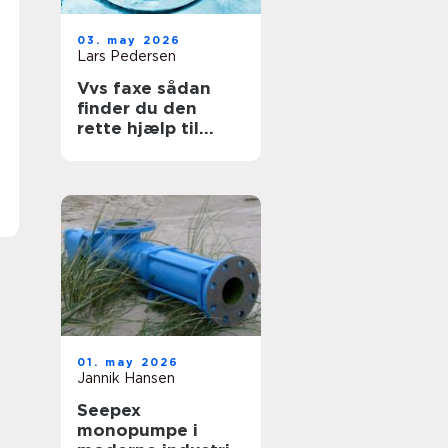
03. may 2026
Lars Pedersen
Vvs faxe sådan
finder du den
rette hjælp til
vand, varme og
sanitet
01. may 2026
Jannik Hansen
Seepex
monopumpe i