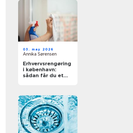
03. may 2026
Annika Sørensen
Erhvervsrengøring
i københavn:
sådan får du et
sundt og
professionelt
arbejdsmiljø