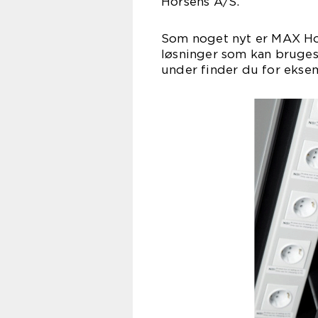
Horsens A/S.
Som noget nyt er MAX Ho
løsninger som kan bruges s
under finder du for ekse