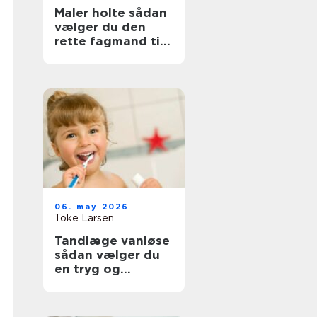
Maler holte sådan
vælger du den
rette fagmand til
opgaven
06. may 2026
Toke Larsen
Tandlæge vanløse
sådan vælger du
en tryg og
professionel klinik