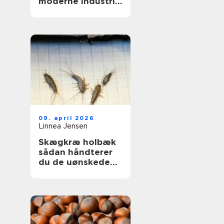
moderne industri:
driftssikker
dosering og
transport
09. april 2026
Linnea Jensen
Skægkræ holbæk
sådan håndterer
du de uønskede
gæster