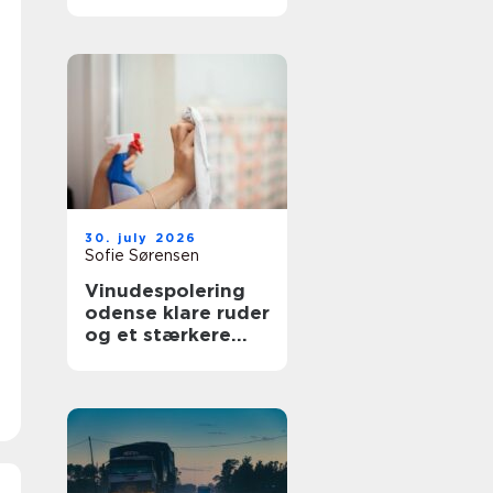
bedre overblik i
sundhedssektoren
30. july 2026
Sofie Sørensen
Vinudespolering
odense klare ruder
og et stærkere
helhedsindtryk af
din bolig