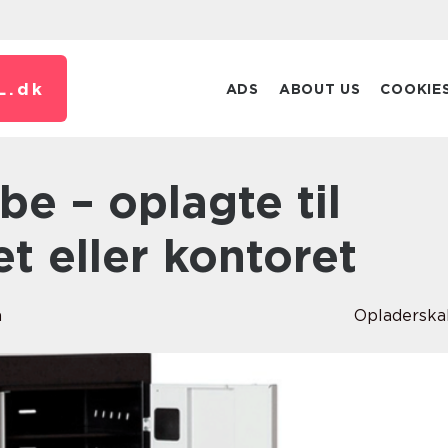
L.
dk
ADS
ABOUT US
COOKIE
et eller kontoret
n
Opladersk