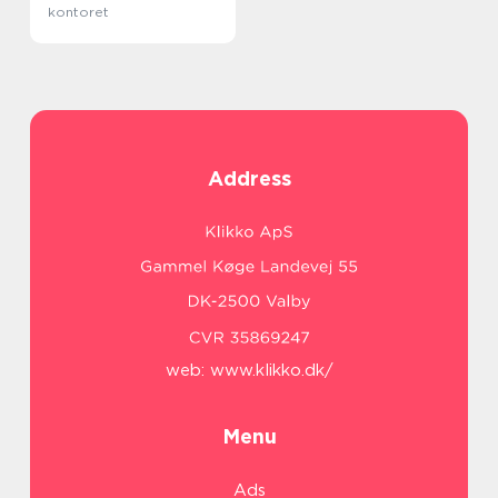
kontoret
Address
web:
www.klikko.dk/
Menu
Ads