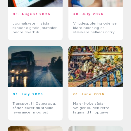
05. August 2026
30. July 2026
Journalsystem: sådan
Vinudespolering odense
skaber digitale journaler
klare ruder og et
bedre overblik i
stærkere helhedsindtryk
sundhedssektoren
af din bolig
03. July 2026
01. June 2026
Transport til Østeuropa:
Maler holte sådan
sådan sikrer du stabile
vælger du den rette
leverancer mod øst
fagmand til opgaven