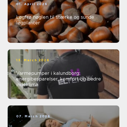
01. April 2026
Løgfrø nøglen til stærke og sunde
løgplanter
13. March 2026
Varmepumper i kalundborg:
energibesparelser, komfort og bedre
indeklima
07. March 2026