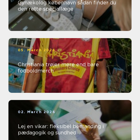
Gynækolog københavn sådan finder du
den rette speciallæge
05. March 2026
Christiania trøjer mere end bare
fodboldmerch
02. March 2026
Lej en vikar: fleksibel bemanding i
pædagogik og sundhed