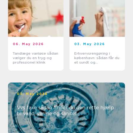
06. May 2026
03. May 2026
Tandlæge vanløse sådan
Erhvervsrengøring i
vælger du en tryg og
københavn: sådan får du
professionel klinik
et sundt og
professionelt
arbejdsmiljø
03. May 2026
Vvs faxe sådan finder du den rette hjælp
til vand, varme og sanitet