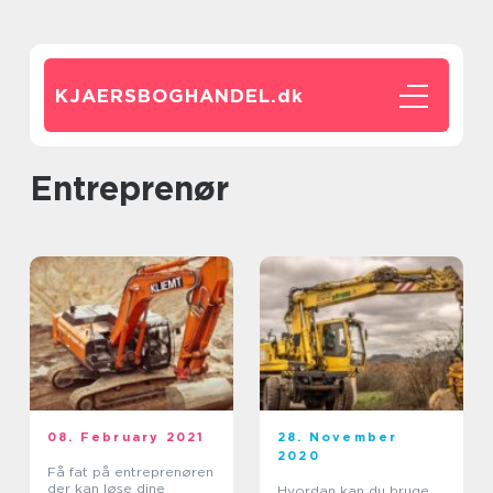
KJAERSBOGHANDEL.
dk
entreprenør
08. February 2021
28. November
2020
Få fat på entreprenøren
der kan løse dine
Hvordan kan du bruge