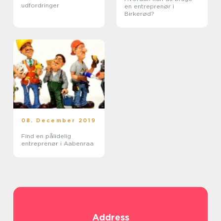
udfordringer
en entreprenør i
Birkerød?
08. December 2019
Find en pålidelig
entreprenør i Aabenraa
Address