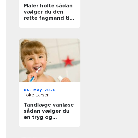
Maler holte sådan
vælger du den
rette fagmand til
opgaven
06. may 2026
Toke Larsen
Tandlæge vanløse
sådan vælger du
en tryg og
professionel klinik