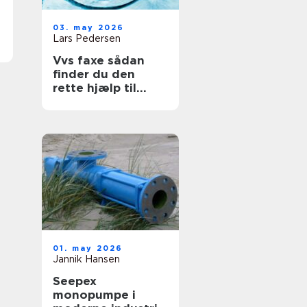
03. may 2026
Lars Pedersen
Vvs faxe sådan
finder du den
rette hjælp til
vand, varme og
sanitet
01. may 2026
Jannik Hansen
Seepex
monopumpe i