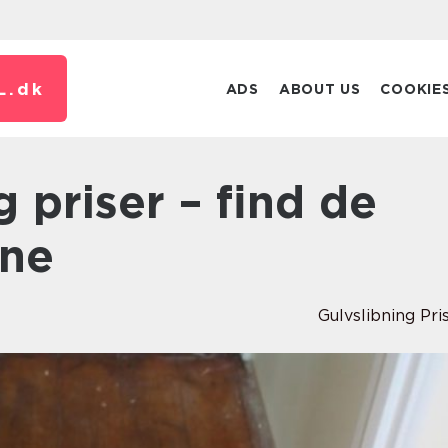
L.
dk
ADS
ABOUT US
COOKIE
ine
Gulvslibning Pri