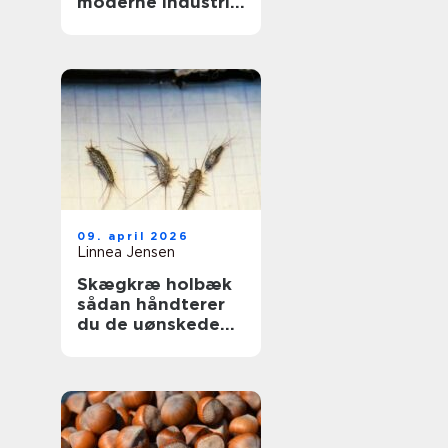
moderne industri:
driftssikker
dosering og
transport
09. april 2026
Linnea Jensen
Skægkræ holbæk
sådan håndterer
du de uønskede
gæster