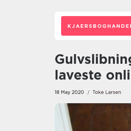
KJAERSBOGHANDE
Gulvslibning priser – find de
laveste onl
18 May 2020
Toke Larsen