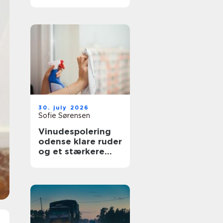
bedre overblik i
sundhedssektoren
30. july 2026
Sofie Sørensen
Vinudespolering
odense klare ruder
og et stærkere
helhedsindtryk af
din bolig