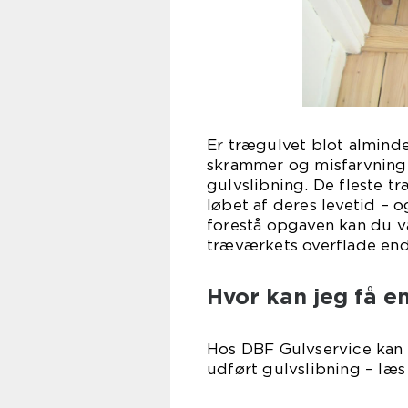
Er trægulvet blot almindel
skrammer og misfarvning
gulvslibning. De fleste tr
løbet af deres levetid – 
forestå opgaven kan du væ
træværkets overflade end
Hvor kan jeg få en
Hos DBF Gulvservice kan d
udført gulvslibning – læ