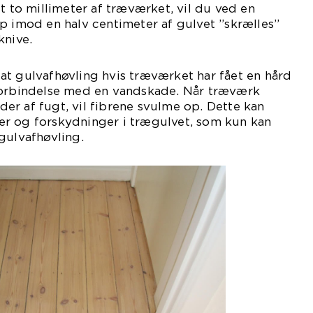
t to millimeter af træværket, vil du ved en
p imod en halv centimeter af gulvet ”skrælles”
knive.
at gulvafhøvling hvis træværket har fået en hård
forbindelse med en vandskade. Når træværk
r af fugt, vil fibrene svulme op. Dette kan
r og forskydninger i trægulvet, som kun kan
gulvafhøvling.