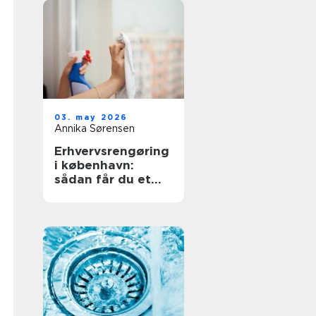
03. may 2026
Annika Sørensen
Erhvervsrengøring
i københavn:
sådan får du et
sundt og
professionelt
arbejdsmiljø