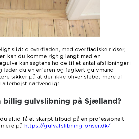
igt slidt o overfladen, med overfladiske ridser,
er, kan du komme rigtig langt med en
ægulve kan sagtens holde til et antal afslibninger i
og lader du en erfaren og faglært gulvmand
re sikker på at der ikke bliver slebet mere af
 allerhøjst nødvendigt.
 billig gulvslibning på Sjælland?
u altid få et skarpt tilbud på en professionelt
s mere på
https://gulvafslibning-priser.dk/