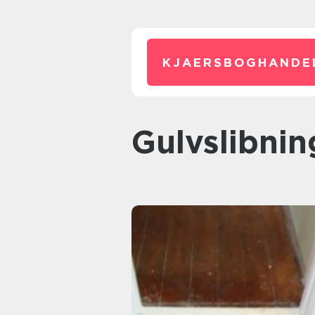
KJAERSBOGHANDE
Gulvslibni