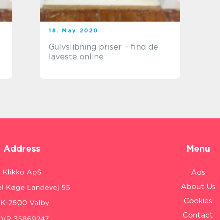
18. May 2020
Gulvslibning priser – find de
laveste online
Address
Menu
Ads
About Us
Cookies
Contact