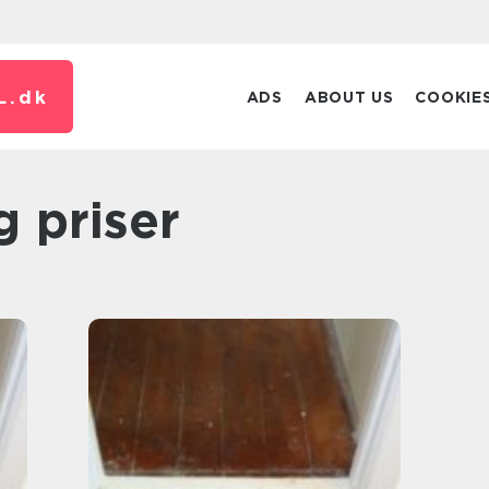
L.
dk
ADS
ABOUT US
COOKIE
ng priser