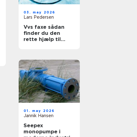
03. may 2026
Lars Pedersen
Vvs faxe sådan
finder du den
rette hjælp til
vand, varme og
sanitet
01. may 2026
Jannik Hansen
Seepex
monopumpe i