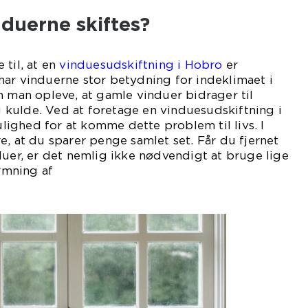
nduerne skiftes?
 til, at en
vinduesudskiftning i Hobro
er
ar vinduerne stor betydning for indeklimaet i
n man opleve, at gamle vinduer bidrager til
kulde. Ved at foretage en vinduesudskiftning i
ighed for at komme dette problem til livs. I
e, at du sparer penge samlet set. Får du fjernet
duer, er det nemlig ikke nødvendigt at bruge lige
rmning af
igen.