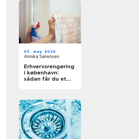
03. may 2026
Annika Sørensen
Erhvervsrengøring
i københavn:
sådan får du et
sundt og
professionelt
arbejdsmiljø