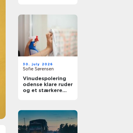
bedre overblik i
sundhedssektoren
30. july 2026
Sofie Sørensen
Vinudespolering
odense klare ruder
og et stærkere
helhedsindtryk af
din bolig