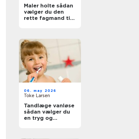
Maler holte sådan
vælger du den
rette fagmand til
opgaven
06. may 2026
Toke Larsen
Tandlæge vanløse
sådan vælger du
en tryg og
professionel klinik