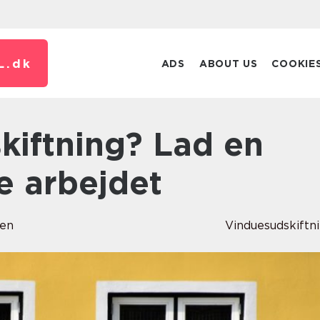
L.
dk
ADS
ABOUT US
COOKIE
e arbejdet
sen
Vinduesudskiftn