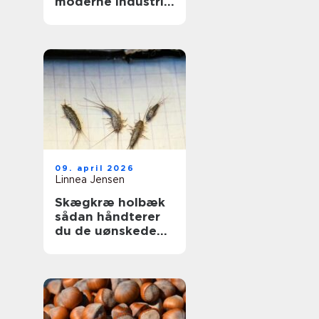
moderne industri:
driftssikker
dosering og
transport
09. april 2026
Linnea Jensen
Skægkræ holbæk
sådan håndterer
du de uønskede
gæster