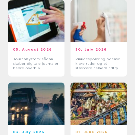
05. August 2026
30. July 2026
Journalsystem: sådan
Vinudespolering odense
skaber digitale journaler
klare ruder og et
bedre overblik i
stærkere helhedsindtryk
sundhedssektoren
af din bolig
03. July 2026
01. June 2026