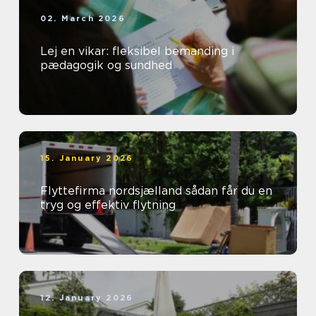
02. March 2026
Lej en vikar: fleksibel bemanding i
pædagogik og sundhed
15. January 2026
Flyttefirma nordsjælland sådan får du en
tryg og effektiv flytning
12. January 2026