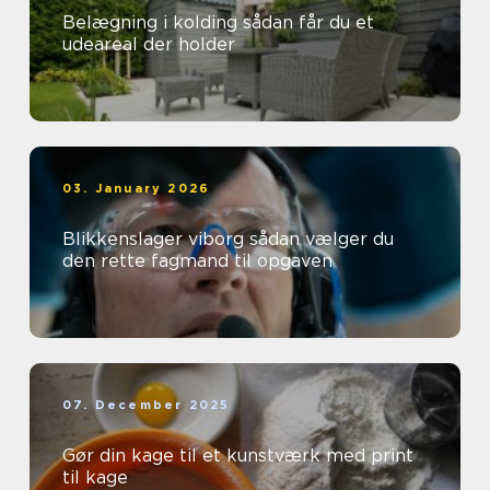
Belægning i kolding sådan får du et
udeareal der holder
03. January 2026
Blikkenslager viborg sådan vælger du
den rette fagmand til opgaven
07. December 2025
Gør din kage til et kunstværk med print
til kage