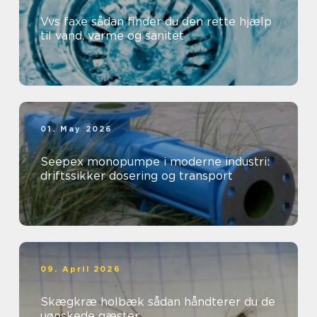
Vvs faxe sådan finder du den rette hjælp
til vand, varme og sanitet
01. May 2026
Seepex monopumpe i moderne industri:
driftssikker dosering og transport
09. April 2026
Skægkræ holbæk sådan håndterer du de
uønskede gæster