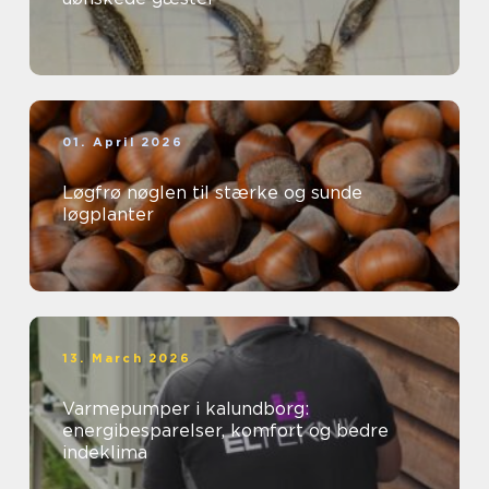
01. April 2026
Løgfrø nøglen til stærke og sunde
løgplanter
13. March 2026
Varmepumper i kalundborg:
energibesparelser, komfort og bedre
indeklima