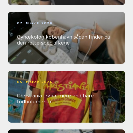
07. March 2026
Gynækolog københavn sådan finder du
den rette speciallæge
05. March 2026
Christiania trøjer mere end bare
fodboldmerch