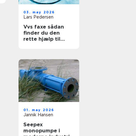
03. may 2026
Lars Pedersen
Vvs faxe sådan
finder du den
rette hjælp til
vand, varme og
sanitet
01. may 2026
Jannik Hansen
Seepex
monopumpe i