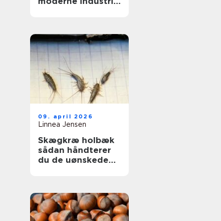
moderne industri:
driftssikker
dosering og
transport
09. april 2026
Linnea Jensen
Skægkræ holbæk
sådan håndterer
du de uønskede
gæster