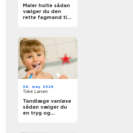
Maler holte sådan
vælger du den
rette fagmand til
opgaven
06. may 2026
Toke Larsen
Tandlæge vanløse
sådan vælger du
en tryg og
professionel klinik