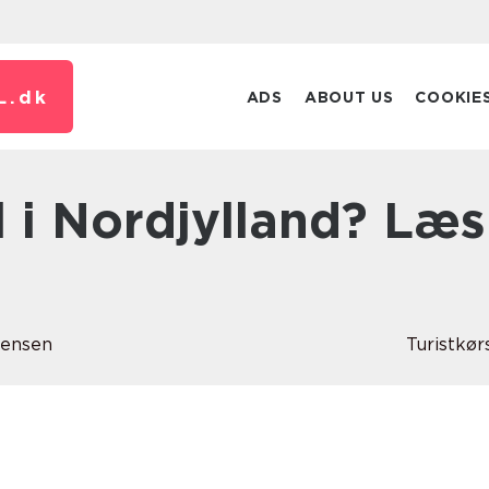
L.
dk
ADS
ABOUT US
COOKIE
rensen
Turistkør