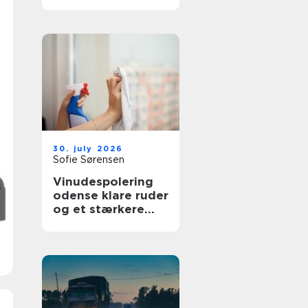
bedre overblik i
sundhedssektoren
30. july 2026
Sofie Sørensen
Vinudespolering
odense klare ruder
og et stærkere
helhedsindtryk af
din bolig