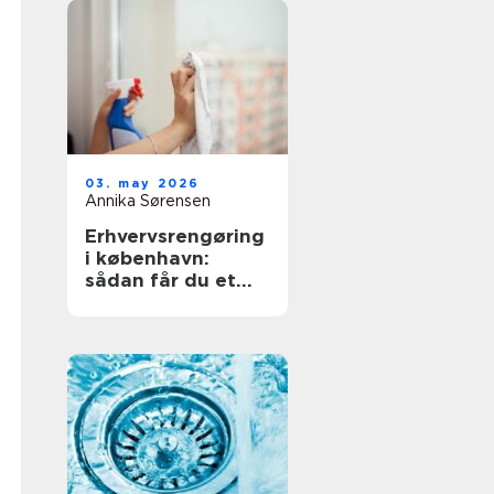
03. may 2026
Annika Sørensen
Erhvervsrengøring
i københavn:
sådan får du et
sundt og
professionelt
arbejdsmiljø