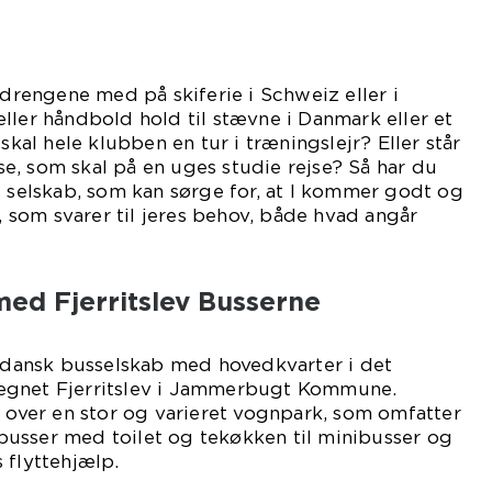
 drengene med på skiferie i Schweiz eller i
ller håndbold hold til stævne i Danmark eller et
 skal hele klubben en tur i træningslejr? Eller står
e, som skal på en uges studie rejse? Så har du
s selskab, som kan sørge for, at I kommer godt og
j, som svarer til jeres behov, både hvad angår
med Fjerritslev Busserne
t dansk busselskab med hovedkvarter i det
egnet Fjerritslev i Jammerbugt Kommune.
r over en stor og varieret vognpark, som omfatter
stbusser med toilet og tekøkken til minibusser og
 flyttehjælp.