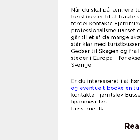
Når du skal på længere tur
turistbusser til at fragte
fordel kontakte Fjerritsl
professionalisme uanset o
går til et af de mange sk
står klar med turistbusser
Gedser til Skagen og fra 
steder i Europa – for ekse
Sverige.
Er du interesseret i at hø
og eventuelt booke en turi
kontakte Fjerritslev Buss
hjemmesi
busserne.dk
Rea