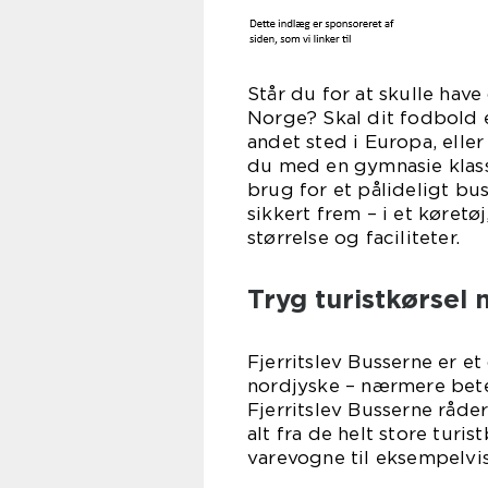
Står du for at skulle have
Norge? Skal dit fodbold e
andet sted i Europa, eller
du med en gymnasie klass
brug for et pålideligt bu
sikkert frem – i et køretø
størrelse og faciliteter.
Tryg turistkørsel 
Fjerritslev Busserne er e
nordjyske – nærmere bet
Fjerritslev Busserne råde
alt fra de helt store turi
varevogne til eksempelvis