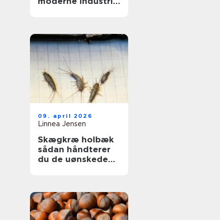
moderne industri:
driftssikker
dosering og
transport
09. april 2026
Linnea Jensen
Skægkræ holbæk
sådan håndterer
du de uønskede
gæster