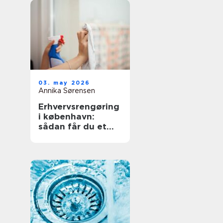
03. may 2026
Annika Sørensen
Erhvervsrengøring
i københavn:
sådan får du et
sundt og
professionelt
arbejdsmiljø