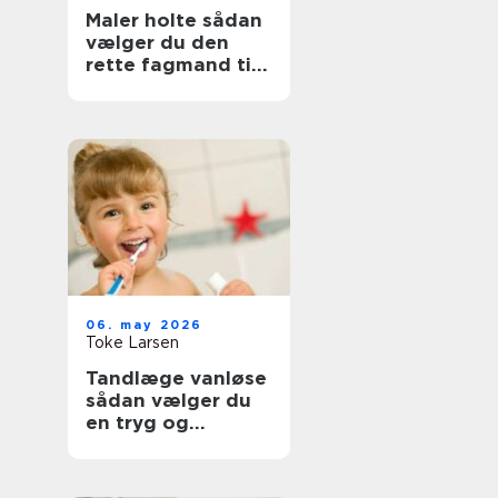
Maler holte sådan
vælger du den
rette fagmand til
opgaven
06. may 2026
Toke Larsen
Tandlæge vanløse
sådan vælger du
en tryg og
professionel klinik