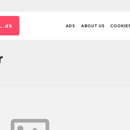
L.
dk
ADS
ABOUT US
COOKIE
r