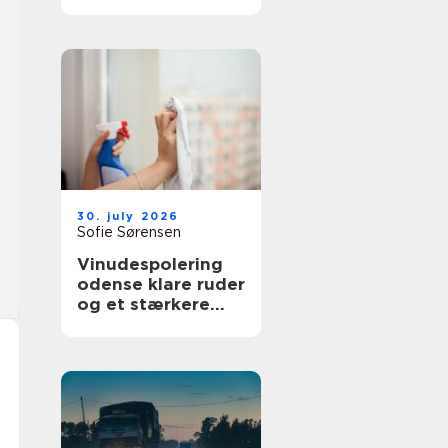
bedre overblik i
sundhedssektoren
30. july 2026
Sofie Sørensen
Vinudespolering
odense klare ruder
og et stærkere
helhedsindtryk af
din bolig