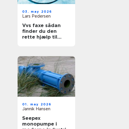
03. may 2026
Lars Pedersen
Vvs faxe sådan
finder du den
rette hjælp til
vand, varme og
sanitet
01. may 2026
Jannik Hansen
Seepex
monopumpe i