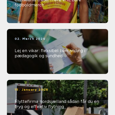
fodboldmerch
02. March 2026
Lej en vikar: fleksibel bemanding i
pædagogik og sundhed
15. January 2026
Flyttefirma nordsjælland sådan får du en
tryg og effektiv flytning