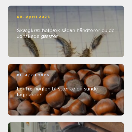
09. April 2026
Skægkræ holbæk sådan håndterer du de
uønskede gæster
01. April 2026
Løgfrø nøglen til stærke og sunde
løgplanter