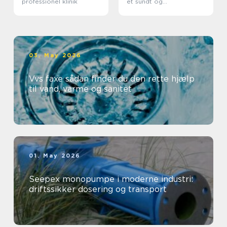
professionel klinik
et sundt og
professionelt
arbejdsmiljø
03. May 2026
Vvs faxe sådan finder du den rette hjælp
til vand, varme og sanitet
01. May 2026
Seepex monopumpe i moderne industri:
driftssikker dosering og transport