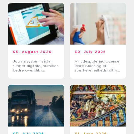
05. August 2026
30. July 2026
Journalsystem: sådan
Vinudespolering odense
skaber digitale journaler
klare ruder og et
bedre overblik i
stærkere helhedsindtryk
sundhedssektoren
af din bolig
03. July 2026
01. June 2026