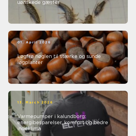
uønskede gæster
01. April 2026
Løgfrø nøglen til stærke og sunde
løgplanter
13. March 2026
Varmepumper i kalundborg:
energibesparelser, komfort og bedre
indeklima