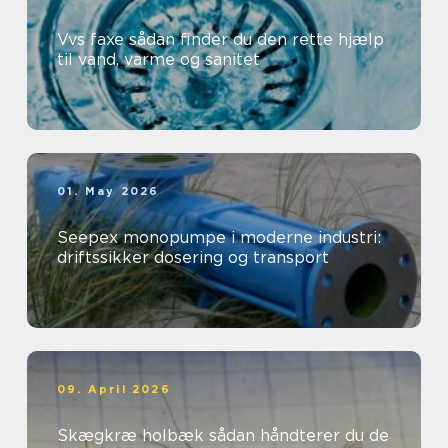
Vvs faxe sådan finder du den rette hjælp
til vand, varme og sanitet
01. May 2026
Seepex monopumpe i moderne industri:
driftssikker dosering og transport
09. April 2026
Skægkræ holbæk sådan håndterer du de