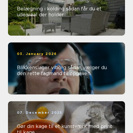
Belægning i kolding sådan får du et
udeareal der holder
03. January 2026
Blikkenslager viborg sådan vælger du
den rette fagmand til opgaven
07. December 2025
Gør din kage til et kunstværk med print
til kage