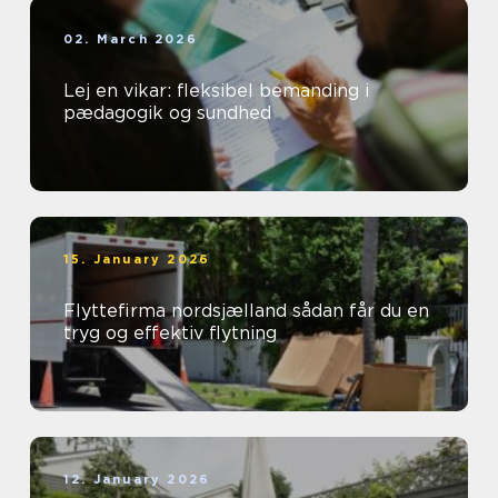
02. March 2026
Lej en vikar: fleksibel bemanding i
pædagogik og sundhed
15. January 2026
Flyttefirma nordsjælland sådan får du en
tryg og effektiv flytning
12. January 2026