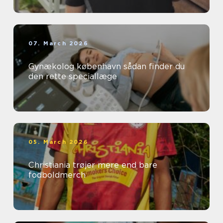
07. March 2026
Gynækolog københavn sådan finder du
den rette speciallæge
05. March 2026
Christiania trøjer mere end bare
fodboldmerch