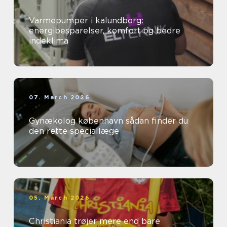
Varmepumper i kalundborg:
energibesparelser, komfort og bedre
indeklima
07. March 2026
Gynækolog københavn sådan finder du
den rette speciallæge
05. March 2026
Christiania trøjer mere end bare