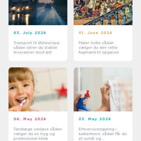
03. July 2026
01. June 2026
Transport til Østeuropa:
Maler holte sådan
sådan sikrer du stabile
vælger du den rette
leverancer mod øst
fagmand til opgaven
06. May 2026
03. May 2026
Tandlæge vanløse sådan
Erhvervsrengøring i
vælger du en tryg og
københavn: sådan får du
professionel klinik
et sundt og