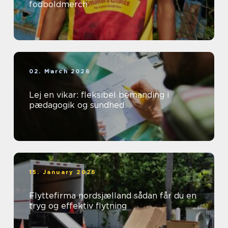
fodboldmerch
02. March 2026
Lej en vikar: fleksibel bemanding i
pædagogik og sundhed
15. January 2026
Flyttefirma nordsjælland sådan får du en
tryg og effektiv flytning