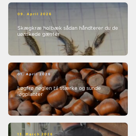
09. April 2026
Skægkræ holbæk sådan håndterer du de
uønskede gæster
01. April 2026
Løgfrø nøglen til stærke og sunde
løgplanter
13. March 2026