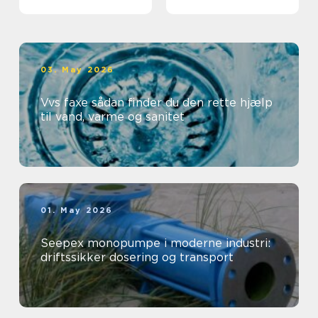
professionelt
arbejdsmiljø
03. May 2026
Vvs faxe sådan finder du den rette hjælp
til vand, varme og sanitet
01. May 2026
Seepex monopumpe i moderne industri:
driftssikker dosering og transport