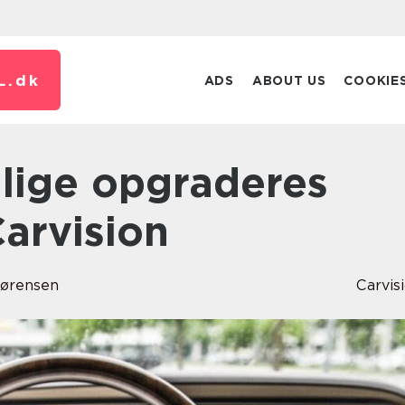
L.
dk
ADS
ABOUT US
COOKIE
Carvision
Sørensen
Carvis