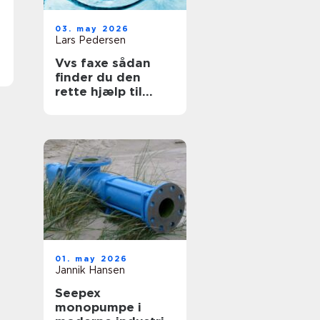
03. may 2026
Lars Pedersen
Vvs faxe sådan
finder du den
rette hjælp til
vand, varme og
sanitet
01. may 2026
Jannik Hansen
Seepex
monopumpe i