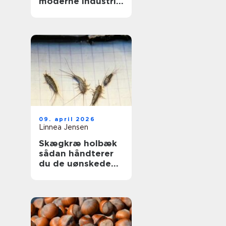
moderne industri:
driftssikker
dosering og
transport
09. april 2026
Linnea Jensen
Skægkræ holbæk
sådan håndterer
du de uønskede
gæster