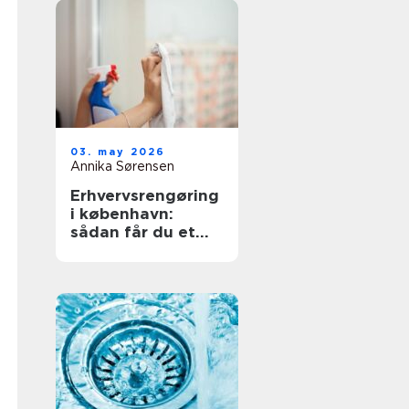
03. may 2026
Annika Sørensen
Erhvervsrengøring
i københavn:
sådan får du et
sundt og
professionelt
arbejdsmiljø