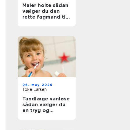
Maler holte sådan
vælger du den
rette fagmand til
opgaven
06. may 2026
Toke Larsen
Tandlæge vanløse
sådan vælger du
en tryg og
professionel klinik