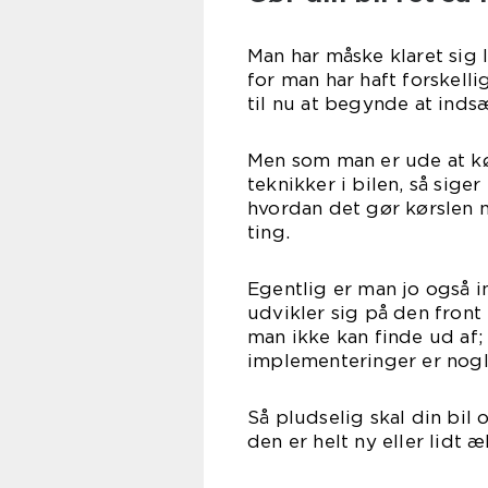
Man har måske klaret sig
for man har haft forskell
til nu at begynde at ind
Men som man er ude at k
teknikker i bilen, så siger
hvordan det gør kørslen 
ting.
Egentlig er man jo også in
udvikler sig på den front
man ikke kan finde ud af; 
implementeringer er nogl
Så pludselig skal din bi
den er helt ny eller lidt æ