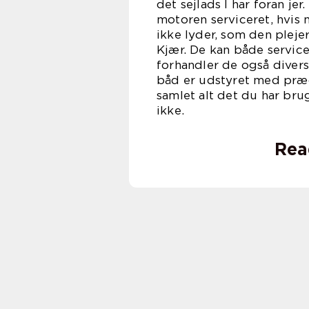
det sejlads I har foran je
motoren serviceret, hvis 
ikke lyder, som den pleje
Kjær. De kan både servic
forhandler de også divers
båd er udstyret med præc
samlet alt det du har br
ik
Rea