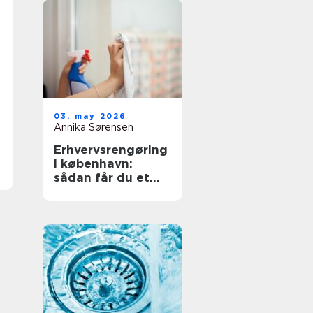
03. may 2026
Annika Sørensen
Erhvervsrengøring
i københavn:
sådan får du et
sundt og
professionelt
arbejdsmiljø