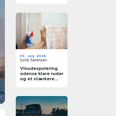
bedre overblik i
sundhedssektoren
30. july 2026
Sofie Sørensen
Vinudespolering
odense klare ruder
og et stærkere
helhedsindtryk af
din bolig