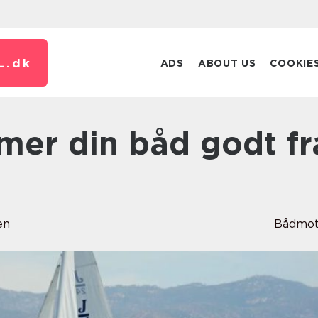
L.
dk
ADS
ABOUT US
COOKIE
en
Bådmot