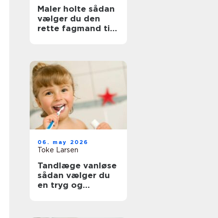
Maler holte sådan
vælger du den
rette fagmand til
opgaven
06. may 2026
Toke Larsen
Tandlæge vanløse
sådan vælger du
en tryg og
professionel klinik