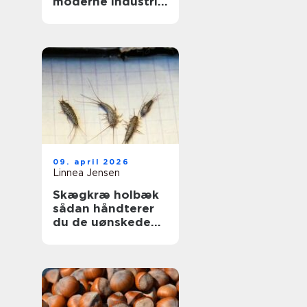
moderne industri:
driftssikker
dosering og
transport
09. april 2026
Linnea Jensen
Skægkræ holbæk
sådan håndterer
du de uønskede
gæster