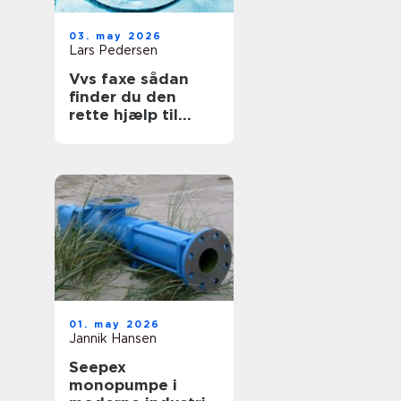
03. may 2026
Lars Pedersen
Vvs faxe sådan
finder du den
rette hjælp til
vand, varme og
sanitet
01. may 2026
Jannik Hansen
Seepex
monopumpe i