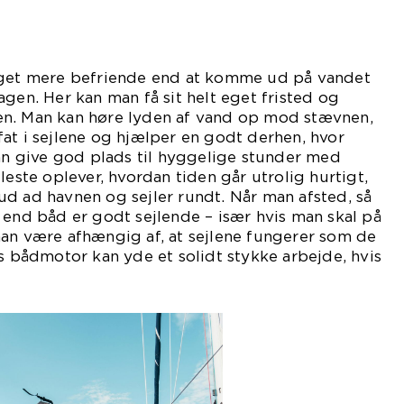
oget mere befriende end at komme ud på vandet
agen. Her kan man få sit helt eget fristed og
n. Man kan høre lyden af vand op mod stævnen,
at i sejlene og hjælper en godt derhen, hvor
kan give god plads til hyggelige stunder med
leste oplever, hvordan tiden går utrolig hurtigt,
d ad havnen og sejler rundt. Når man afsted, så
 end båd er godt sejlende – især hvis man skal på
man være afhængig af, at sejlene fungerer som de
ns bådmotor kan yde et solidt stykke arbejde, hvis