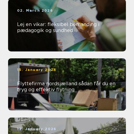
02. March 2026
Lej en vikar: fleksibel bemanding i
pædagogik og sundhed
15. January 2026
Flyttefirma nordsjælland sådan får du en
tryg og effektiv flytning
12. January 2026