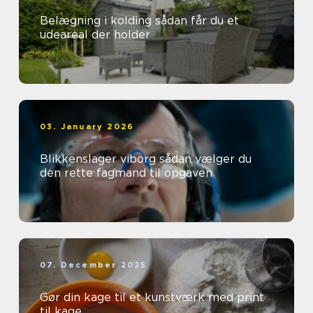
Belægning i kolding sådan får du et
udeareal der holder
03. January 2026
Blikkenslager viborg sådan vælger du
den rette fagmand til opgaven
07. December 2025
Gør din kage til et kunstværk med print
til kage