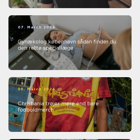
07. March 2026
Gynækolog københavn sådan finder du
den rette speciallæge
05. March 2026
Christiania trøjer mere end bare
fodboldmerch