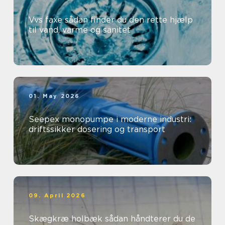
Vvs faxe sådan finder du den rette hjælp
til vand, varme og sanitet
01. May 2026
Seepex monopumpe i moderne industri:
driftssikker dosering og transport
09. April 2026
Skægkræ holbæk sådan håndterer du de