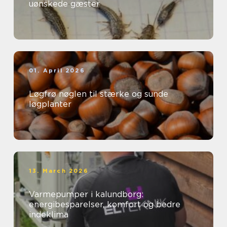
uønskede gæster
01. April 2026
Løgfrø nøglen til stærke og sunde
løgplanter
13. March 2026
Varmepumper i kalundborg:
energibesparelser, komfort og bedre
indeklima