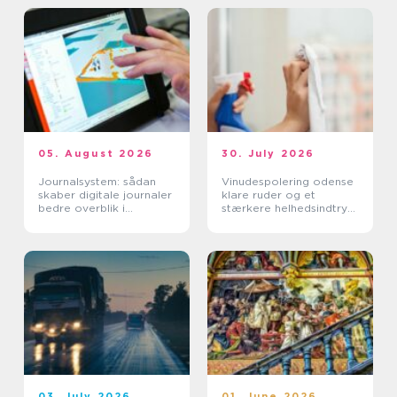
05. August 2026
30. July 2026
Journalsystem: sådan
Vinudespolering odense
skaber digitale journaler
klare ruder og et
bedre overblik i
stærkere helhedsindtryk
sundhedssektoren
af din bolig
03. July 2026
01. June 2026