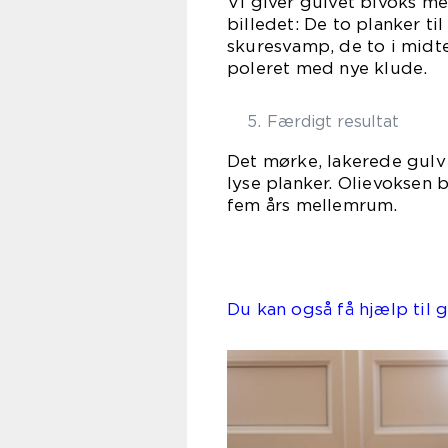
Vi giver gulvet bivoks med
billedet: De to planker ti
skuresvamp, de to i midte
poleret med nye klude.
Færdigt resultat
Det mørke, lakerede gulv
lyse planker. Olievoksen
fem års mellemrum.
Du kan også få hjælp til 