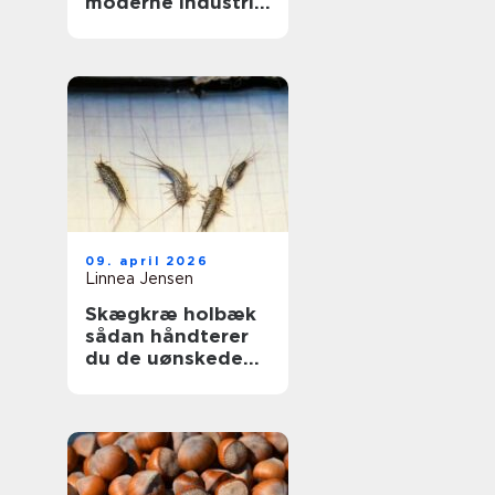
moderne industri:
driftssikker
dosering og
transport
09. april 2026
Linnea Jensen
Skægkræ holbæk
sådan håndterer
du de uønskede
gæster