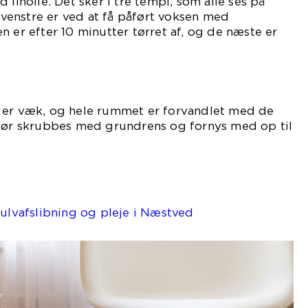
 linolie. Det sker i tre tempi, som alle ses på
l venstre er ved at få påført voksen med
n er efter 10 minutter tørret af, og de næste er
 er væk, og hele rummet er forvandlet med de
 bør skrubbes med grundrens og fornys med op til
gulvafslibning og pleje i Næstved