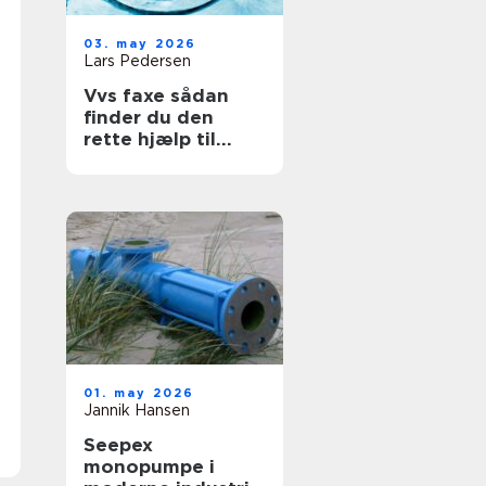
03. may 2026
Lars Pedersen
Vvs faxe sådan
finder du den
rette hjælp til
vand, varme og
sanitet
01. may 2026
Jannik Hansen
Seepex
monopumpe i