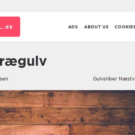
L.
dk
ADS
ABOUT US
COOKIE
 trægulv
nsen
Gulvsliber Næst