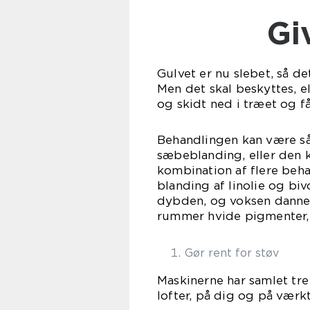
G
Gulvet er nu slebet, så de
Men det skal beskyttes, ell
og skidt ned i træet og f
Behandlingen kan være så
sæbeblanding, eller den k
kombination af flere beha
blanding af linolie og bi
dybden, og voksen danner
rummer hvide pigmenter, s
Gør rent for støv
Maskinerne har samlet tre
lofter, på dig og på værkt