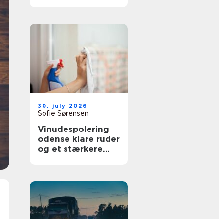
bedre overblik i
sundhedssektoren
30. july 2026
Sofie Sørensen
Vinudespolering
odense klare ruder
og et stærkere
helhedsindtryk af
din bolig