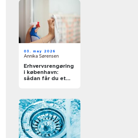
03. may 2026
Annika Sørensen
Erhvervsrengøring
i københavn:
sådan får du et
sundt og
professionelt
arbejdsmiljø