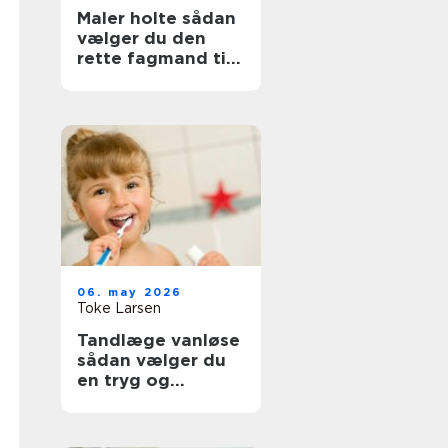
Maler holte sådan
vælger du den
rette fagmand til
opgaven
06. may 2026
Toke Larsen
Tandlæge vanløse
sådan vælger du
en tryg og
professionel klinik