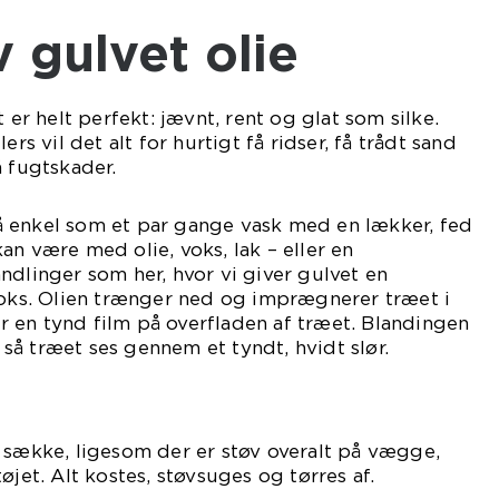
iv gulvet olie
t er helt perfekt: jævnt, rent og glat som silke.
ers vil det alt for hurtigt få ridser, få trådt sand
å fugtskader.
 enkel som et par gange vask med en lækker, fed
an være med olie, voks, lak – eller en
ndlinger som her, hvor vi giver gulvet en
voks. Olien trænger ned og imprægnerer træet i
 en tynd film på overfladen af træet. Blandingen
å træet ses gennem et tyndt, hvidt slør.
 sække, ligesom der er støv overalt på vægge,
øjet. Alt kostes, støvsuges og tørres af.