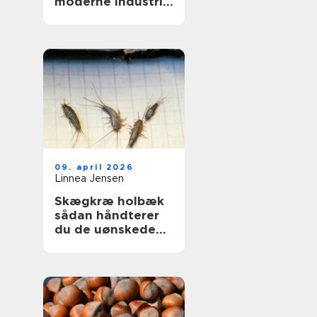
moderne industri:
driftssikker
dosering og
transport
09. april 2026
Linnea Jensen
Skægkræ holbæk
sådan håndterer
du de uønskede
gæster