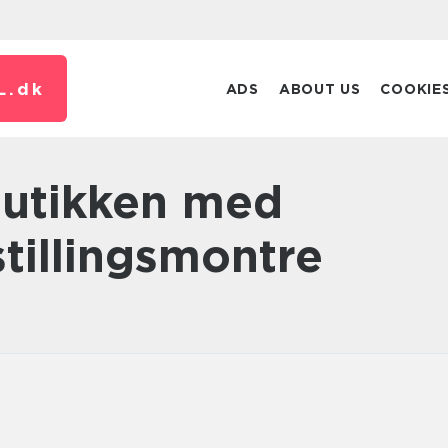
L.
dk
ADS
ABOUT US
COOKIE
tillingsmontre