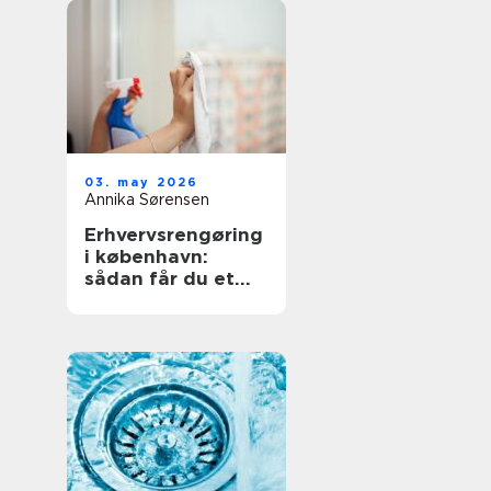
03. may 2026
Annika Sørensen
Erhvervsrengøring
i københavn:
sådan får du et
sundt og
professionelt
arbejdsmiljø