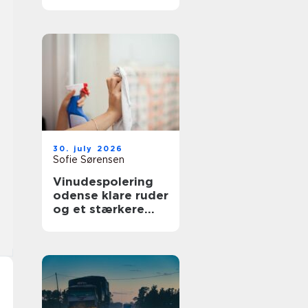
bedre overblik i
sundhedssektoren
30. july 2026
Sofie Sørensen
Vinudespolering
odense klare ruder
og et stærkere
helhedsindtryk af
din bolig