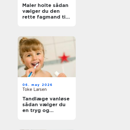
Maler holte sådan
vælger du den
rette fagmand til
opgaven
06. may 2026
Toke Larsen
Tandlæge vanløse
sådan vælger du
en tryg og
professionel klinik