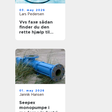
03. may 2026
Lars Pedersen
Vvs faxe sådan
finder du den
rette hjælp til
vand, varme og
sanitet
01. may 2026
Jannik Hansen
Seepex
monopumpe i