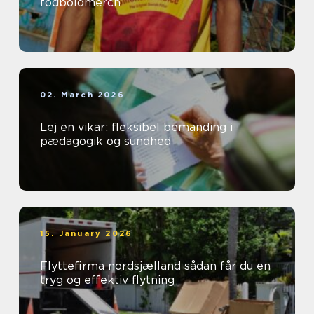
fodboldmerch
02. March 2026
Lej en vikar: fleksibel bemanding i
pædagogik og sundhed
15. January 2026
Flyttefirma nordsjælland sådan får du en
tryg og effektiv flytning