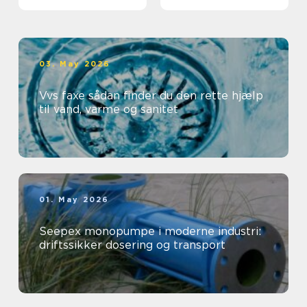
professionelt
arbejdsmiljø
03. May 2026
Vvs faxe sådan finder du den rette hjælp
til vand, varme og sanitet
01. May 2026
Seepex monopumpe i moderne industri:
driftssikker dosering og transport