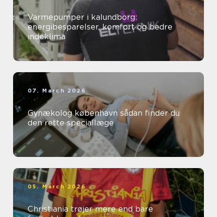
Varmepumper i kalundborg:
energibesparelser, komfort og bedre
indeklima
07. March 2026
Gynækolog københavn sådan finder du
den rette speciallæge
05. March 2026
Christiania trøjer mere end bare