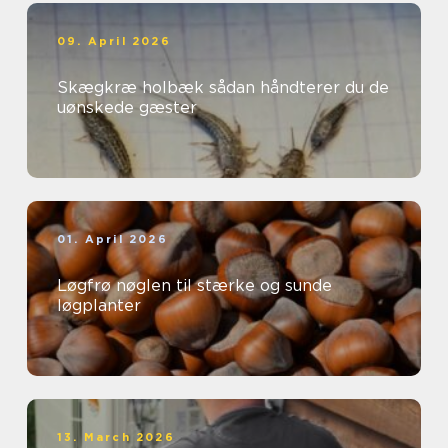
09. April 2026
Skægkræ holbæk sådan håndterer du de
uønskede gæster
01. April 2026
Løgfrø nøglen til stærke og sunde
løgplanter
13. March 2026