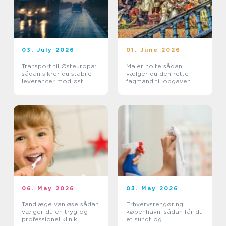
03. July 2026
01. June 2026
Transport til Østeuropa:
Maler holte sådan
sådan sikrer du stabile
vælger du den rette
leverancer mod øst
fagmand til opgaven
06. May 2026
03. May 2026
Tandlæge vanløse sådan
Erhvervsrengøring i
vælger du en tryg og
københavn: sådan får du
professionel klinik
et sundt og