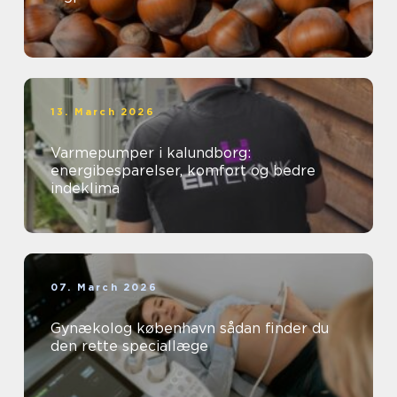
13. March 2026
Varmepumper i kalundborg:
energibesparelser, komfort og bedre
indeklima
07. March 2026
Gynækolog københavn sådan finder du
den rette speciallæge