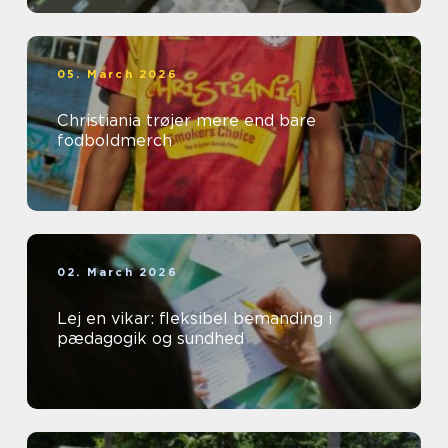
05. March 2026
Christiania trøjer mere end bare
fodboldmerch
02. March 2026
Lej en vikar: fleksibel bemanding i
pædagogik og sundhed