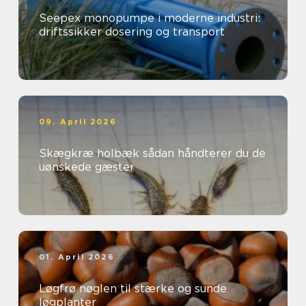
Seepex monopumpe i moderne industri:
driftssikker dosering og transport
09. April 2026
Skægkræ holbæk sådan håndterer du de
uønskede gæster
01. April 2026
Løgfrø nøglen til stærke og sunde
løgplanter