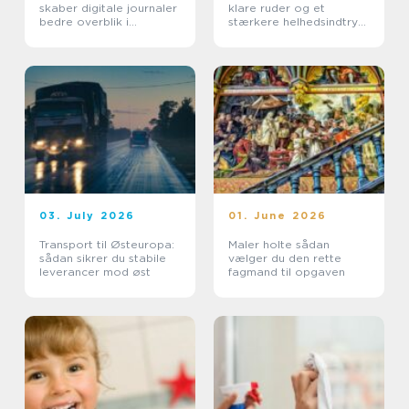
skaber digitale journaler
klare ruder og et
bedre overblik i
stærkere helhedsindtryk
sundhedssektoren
af din bolig
03. July 2026
01. June 2026
Transport til Østeuropa:
Maler holte sådan
sådan sikrer du stabile
vælger du den rette
leverancer mod øst
fagmand til opgaven