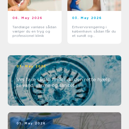
06. May 2026
03. May 2026
Tandlæge vanløse sådan
Erhvervsrengøring i
vælger du en tryg og
københavn: sådan får du
professionel klinik
et sundt og
professionelt
arbejdsmiljø
03. May 2026
Vvs faxe sådan finder du den rette hjælp
til vand, varme og sanitet
01. May 2026