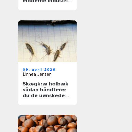
moderne industri:
driftssikker
dosering og
transport
09. april 2026
Linnea Jensen
Skægkræ holbæk
sådan håndterer
du de uønskede
gæster