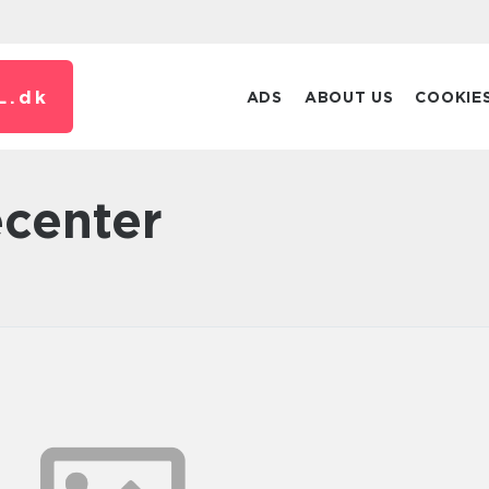
L.
dk
ADS
ABOUT US
COOKIE
ecenter