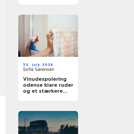
bedre overblik i
sundhedssektoren
30. july 2026
Sofie Sørensen
Vinudespolering
odense klare ruder
og et stærkere
helhedsindtryk af
din bolig