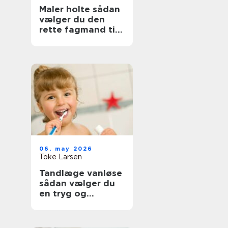
Maler holte sådan
vælger du den
rette fagmand til
opgaven
06. may 2026
Toke Larsen
Tandlæge vanløse
sådan vælger du
en tryg og
professionel klinik