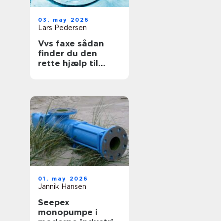
03. may 2026
Lars Pedersen
Vvs faxe sådan
finder du den
rette hjælp til
vand, varme og
sanitet
01. may 2026
Jannik Hansen
Seepex
monopumpe i