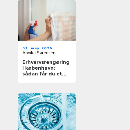
03. may 2026
Annika Sørensen
Erhvervsrengøring
i københavn:
sådan får du et
sundt og
professionelt
arbejdsmiljø