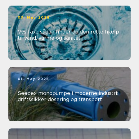
03. May 2026
Vvs faxe sådan finder du den rette hjælp
til vand, varme og sanitet
01. May 2026
Seepex monopumpe i moderne industri:
driftssikker dosering og transport