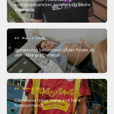
energibesparelser, komfort og bedre
indeklima
07. March 2026
Gynækolog københavn sådan finder du
den rette speciallæge
05. March 2026
Christiania trøjer mere end bare
fodboldmerch