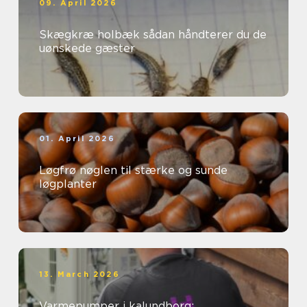
09. April 2026
Skægkræ holbæk sådan håndterer du de
uønskede gæster
01. April 2026
Løgfrø nøglen til stærke og sunde
løgplanter
13. March 2026
Varmepumper i kalundborg: