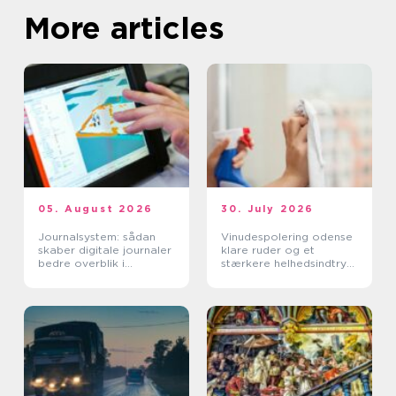
More articles
05. August 2026
30. July 2026
Journalsystem: sådan
Vinudespolering odense
skaber digitale journaler
klare ruder og et
bedre overblik i
stærkere helhedsindtryk
sundhedssektoren
af din bolig