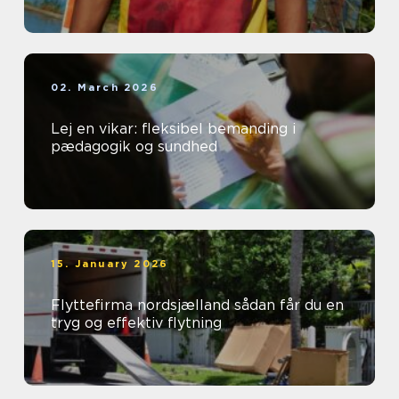
02. March 2026
Lej en vikar: fleksibel bemanding i
pædagogik og sundhed
15. January 2026
Flyttefirma nordsjælland sådan får du en
tryg og effektiv flytning