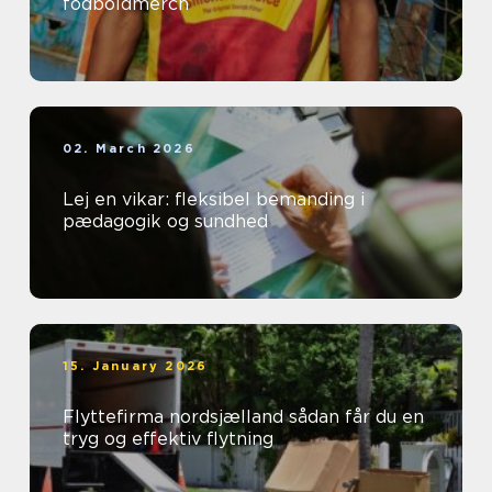
fodboldmerch
02. March 2026
Lej en vikar: fleksibel bemanding i
pædagogik og sundhed
15. January 2026
Flyttefirma nordsjælland sådan får du en
tryg og effektiv flytning