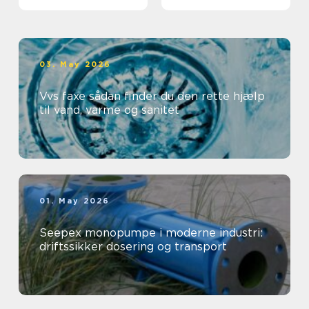
professionelt
arbejdsmiljø
03. May 2026
Vvs faxe sådan finder du den rette hjælp
til vand, varme og sanitet
01. May 2026
Seepex monopumpe i moderne industri:
driftssikker dosering og transport