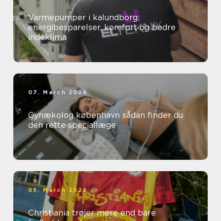
Varmepumper i kalundborg:
energibesparelser, komfort og bedre
indeklima
07. March 2026
Gynækolog københavn sådan finder du
den rette speciallæge
05. March 2026
Christiania trøjer mere end bare