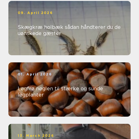
09. April 2026
Skægkræ holbæk sådan håndterer du de
uønskede gæster
01. April 2026
Løgfrø nøglen til stærke og sunde
løgplanter
13. March 2026