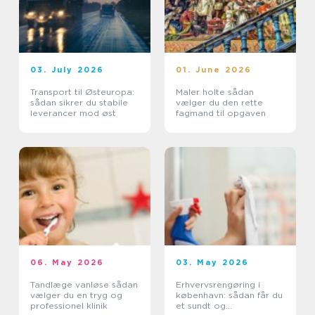
03. July 2026
01. June 2026
Transport til Østeuropa:
Maler holte sådan
sådan sikrer du stabile
vælger du den rette
leverancer mod øst
fagmand til opgaven
06. May 2026
03. May 2026
Tandlæge vanløse sådan
Erhvervsrengøring i
vælger du en tryg og
københavn: sådan får du
professionel klinik
et sundt og