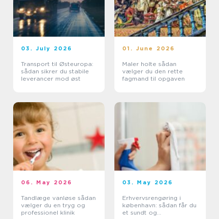
03. July 2026
01. June 2026
Transport til Østeuropa:
Maler holte sådan
sådan sikrer du stabile
vælger du den rette
leverancer mod øst
fagmand til opgaven
06. May 2026
03. May 2026
Tandlæge vanløse sådan
Erhvervsrengøring i
vælger du en tryg og
københavn: sådan får du
professionel klinik
et sundt og