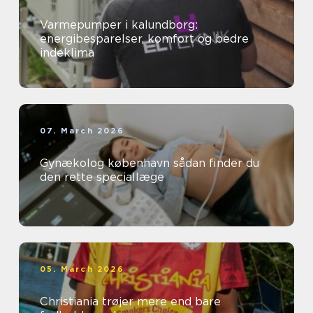
Varmepumper i kalundborg:
energibesparelser, komfort og bedre
indeklima
07. March 2026
Gynækolog københavn sådan finder du
den rette speciallæge
05. March 2026
Christiania trøjer mere end bare