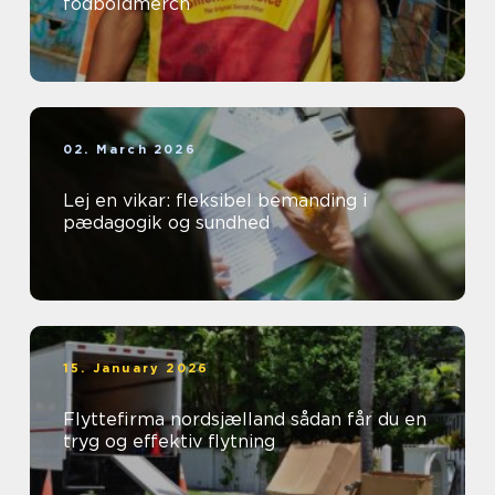
fodboldmerch
02. March 2026
Lej en vikar: fleksibel bemanding i
pædagogik og sundhed
15. January 2026
Flyttefirma nordsjælland sådan får du en
tryg og effektiv flytning