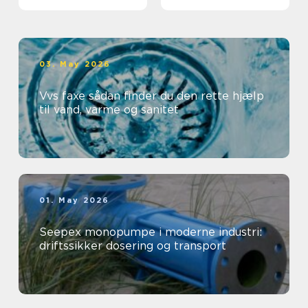
professionelt
arbejdsmiljø
03. May 2026
Vvs faxe sådan finder du den rette hjælp
til vand, varme og sanitet
01. May 2026
Seepex monopumpe i moderne industri:
driftssikker dosering og transport