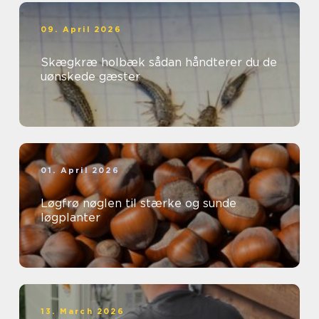
09. April 2026
Skægkræ holbæk sådan håndterer du de
uønskede gæster
01. April 2026
Løgfrø nøglen til stærke og sunde
løgplanter
13. March 2026