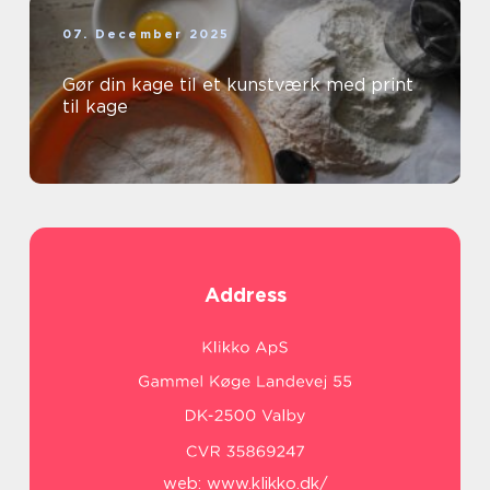
07. December 2025
Gør din kage til et kunstværk med print
til kage
Address
web:
www.klikko.dk/