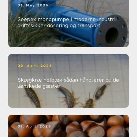
01. May 2026
Seepex monopumpe i moderne industri:
driftssikker dosering og transport
09. April 2026
Skægkræ holbæk sådan håndterer du de
uønskede gæster
01. April 2026