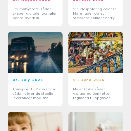
Journalsystem: sådan
Vinudespolering odense
skaber digitale journaler
klare ruder og et
bedre overblik i
stærkere helhedsindtryk
sundhedssektoren
af din bolig
03. July 2026
01. June 2026
Transport til Østeuropa:
Maler holte sådan
sådan sikrer du stabile
vælger du den rette
leverancer mod øst
fagmand til opgaven