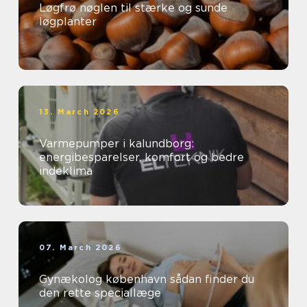
Løgfrø nøglen til stærke og sunde
løgplanter
13. March 2026
Varmepumper i kalundborg:
energibesparelser, komfort og bedre
indeklima
07. March 2026
Gynækolog københavn sådan finder du
den rette speciallæge