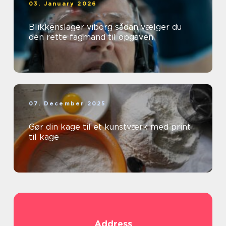
03. January 2026
Blikkenslager viborg sådan vælger du
den rette fagmand til opgaven
07. December 2025
Gør din kage til et kunstværk med print
til kage
Address