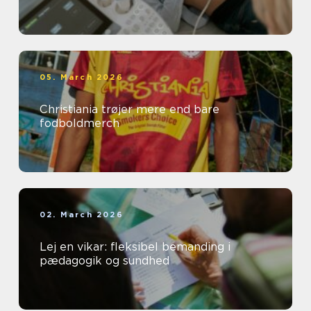
05. March 2026
Christiania trøjer mere end bare
fodboldmerch
02. March 2026
Lej en vikar: fleksibel bemanding i
pædagogik og sundhed