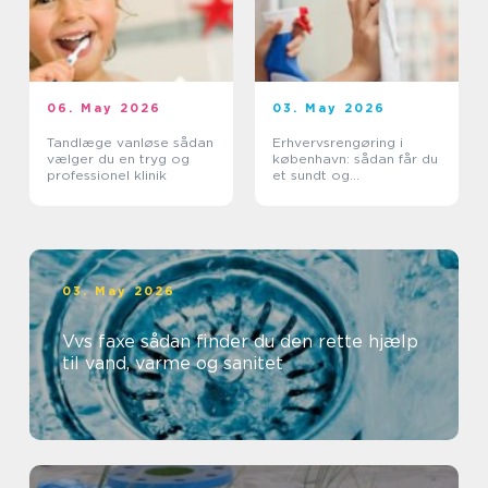
06. May 2026
03. May 2026
Tandlæge vanløse sådan
Erhvervsrengøring i
vælger du en tryg og
københavn: sådan får du
professionel klinik
et sundt og
professionelt
arbejdsmiljø
03. May 2026
Vvs faxe sådan finder du den rette hjælp
til vand, varme og sanitet