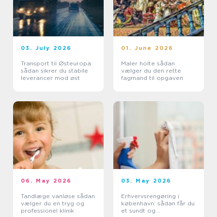
03. July 2026
01. June 2026
Transport til Østeuropa:
Maler holte sådan
sådan sikrer du stabile
vælger du den rette
leverancer mod øst
fagmand til opgaven
06. May 2026
03. May 2026
Tandlæge vanløse sådan
Erhvervsrengøring i
vælger du en tryg og
københavn: sådan får du
professionel klinik
et sundt og