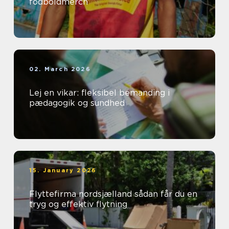
fodboldmerch
02. March 2026
Lej en vikar: fleksibel bemanding i
pædagogik og sundhed
15. January 2026
Flyttefirma nordsjælland sådan får du en
tryg og effektiv flytning