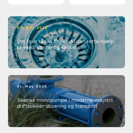
professionelt
arbejdsmiljø
03. May 2026
Vvs faxe sådan finder du den rette hjælp
til vand, varme og sanitet
01. May 2026
Seepex monopumpe i moderne industri:
driftssikker dosering og transport