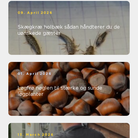
09. April 2026
Skægkræ holbæk sådan håndterer du de
uønskede gæster
01. April 2026
Løgfrø nøglen til stærke og sunde
løgplanter
13. March 2026