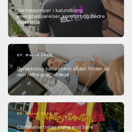
Varmepumper i kalundborg:
energibesparelser, komfort og bedre
indeklima
07. March 2026
Gynækolog københavn sådan finder du
den rette speciallæge
05. March 2026
Christiania trøjer mere end bare