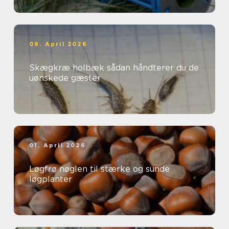
09. April 2026
Skægkræ holbæk sådan håndterer du de
uønskede gæster
01. April 2026
Løgfrø nøglen til stærke og sunde
løgplanter