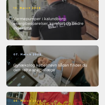
13. March 2026
Varmepumper i kalundborg:
energibesparelser, komfort og bedre
indeklima
07. March 2026
Gynækolog københavn sådan finder du
den rette speciallæge
05. March 2026