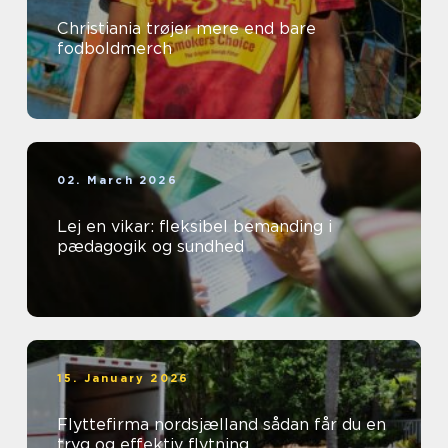
Christiania trøjer mere end bare
fodboldmerch
02. March 2026
Lej en vikar: fleksibel bemanding i
pædagogik og sundhed
15. January 2026
Flyttefirma nordsjælland sådan får du en
tryg og effektiv flytning