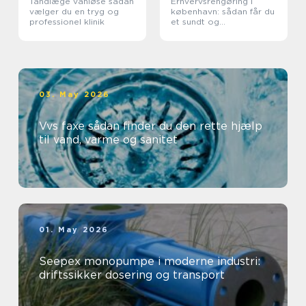
Tandlæge vanløse sådan
Erhvervsrengøring i
vælger du en tryg og
københavn: sådan får du
professionel klinik
et sundt og
professionelt
arbejdsmiljø
03. May 2026
Vvs faxe sådan finder du den rette hjælp
til vand, varme og sanitet
01. May 2026
Seepex monopumpe i moderne industri:
driftssikker dosering og transport