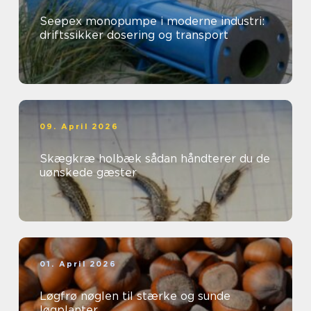
Seepex monopumpe i moderne industri:
driftssikker dosering og transport
09. April 2026
Skægkræ holbæk sådan håndterer du de
uønskede gæster
01. April 2026
Løgfrø nøglen til stærke og sunde
løgplanter