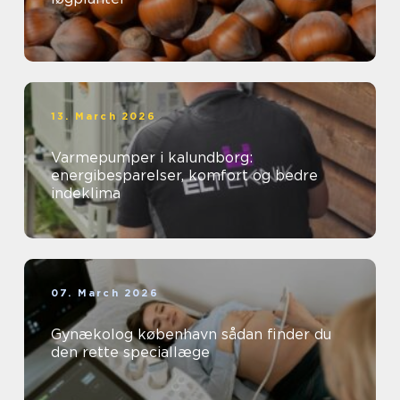
13. March 2026
Varmepumper i kalundborg:
energibesparelser, komfort og bedre
indeklima
07. March 2026
Gynækolog københavn sådan finder du
den rette speciallæge