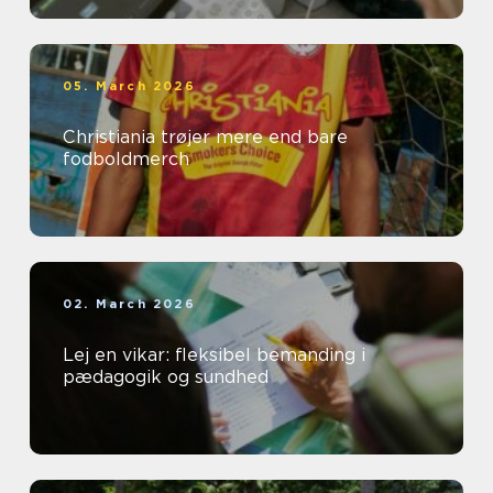
05. March 2026
Christiania trøjer mere end bare
fodboldmerch
02. March 2026
Lej en vikar: fleksibel bemanding i
pædagogik og sundhed