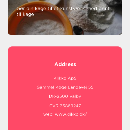
Gør din kage til et kunstværk med print
til kage
Address
web:
www.klikko.dk/