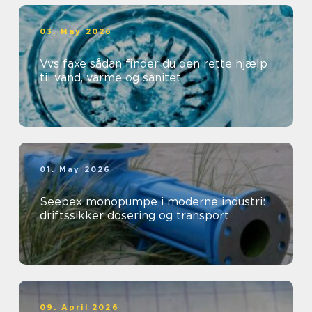
03. May 2026
Vvs faxe sådan finder du den rette hjælp
til vand, varme og sanitet
01. May 2026
Seepex monopumpe i moderne industri:
driftssikker dosering og transport
09. April 2026