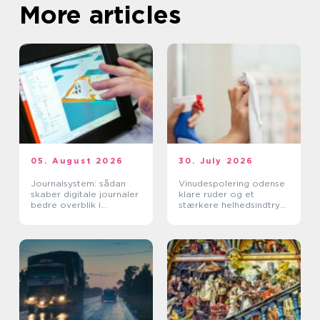
More articles
05. August 2026
30. July 2026
Journalsystem: sådan
Vinudespolering odense
skaber digitale journaler
klare ruder og et
bedre overblik i
stærkere helhedsindtryk
sundhedssektoren
af din bolig