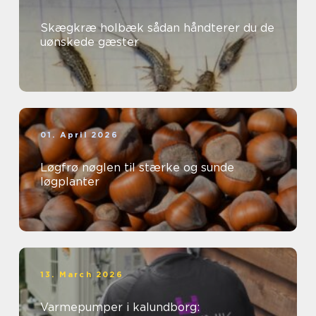
Skægkræ holbæk sådan håndterer du de
uønskede gæster
01. April 2026
Løgfrø nøglen til stærke og sunde
løgplanter
13. March 2026
Varmepumper i kalundborg: