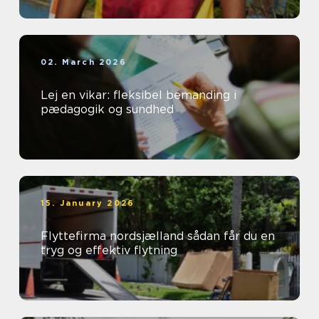
02. March 2026
Lej en vikar: fleksibel bemanding i
pædagogik og sundhed
15. January 2026
Flyttefirma nordsjælland sådan får du en
tryg og effektiv flytning