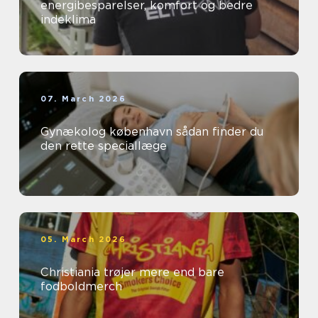
energibesparelser, komfort og bedre
indeklima
07. March 2026
Gynækolog københavn sådan finder du
den rette speciallæge
05. March 2026
Christiania trøjer mere end bare
fodboldmerch