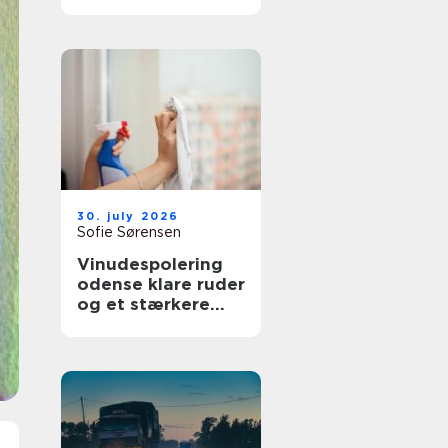
bedre overblik i
sundhedssektoren
30. july 2026
Sofie Sørensen
Vinudespolering
odense klare ruder
og et stærkere
helhedsindtryk af
din bolig