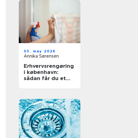
03. may 2026
Annika Sørensen
Erhvervsrengøring
i københavn:
sådan får du et
sundt og
professionelt
arbejdsmiljø