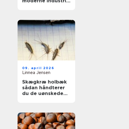
moderne industri:
driftssikker
dosering og
transport
09. april 2026
Linnea Jensen
Skægkræ holbæk
sådan håndterer
du de uønskede
gæster