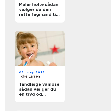
Maler holte sådan
vælger du den
rette fagmand til
opgaven
06. may 2026
Toke Larsen
Tandlæge vanløse
sådan vælger du
en tryg og
professionel klinik