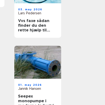
03. may 2026
Lars Pedersen
Vvs faxe sådan
finder du den
rette hjælp til
vand, varme og
sanitet
01. may 2026
Jannik Hansen
Seepex
monopumpe i