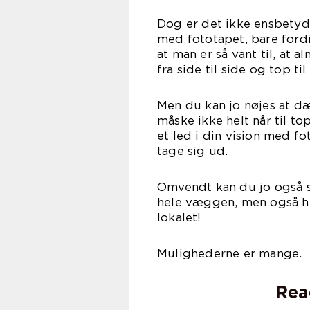
Dog er det ikke ensbety
med fototapet, bare fordi
at man er så vant til, at
fra side til side og top ti
Men du kan jo nøjes at d
måske ikke helt når til to
et led i din vision med f
tage sig ud.
Omvendt kan du jo også s
hele væggen, men også he
lokalet!
Mulighederne er mange.
Rea