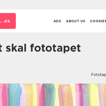
L.
dk
ADS
ABOUT US
COOKIE
Fotota