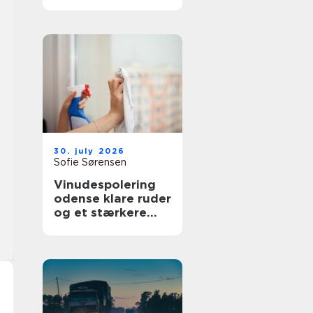
bedre overblik i
sundhedssektoren
30. july 2026
Sofie Sørensen
Vinudespolering
odense klare ruder
og et stærkere
helhedsindtryk af
din bolig