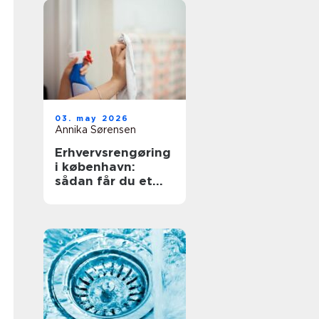
03. may 2026
Annika Sørensen
Erhvervsrengøring
i københavn:
sådan får du et
sundt og
professionelt
arbejdsmiljø