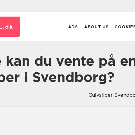
L.
dk
ADS
ABOUT US
COOKIE
iber i Svendborg?
Gulvsliber Svendb