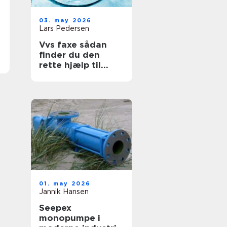
03. may 2026
Lars Pedersen
Vvs faxe sådan
finder du den
rette hjælp til
vand, varme og
sanitet
01. may 2026
Jannik Hansen
Seepex
monopumpe i