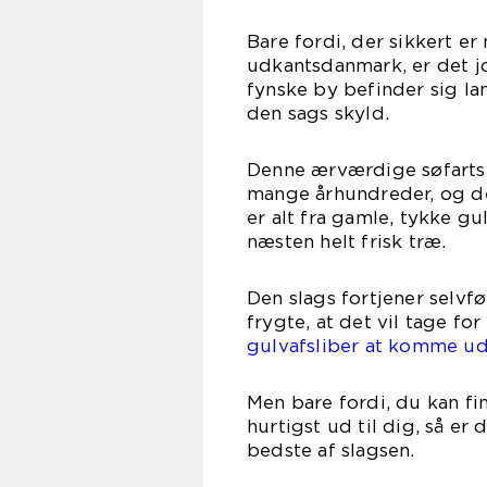
Bare fordi, der sikkert er
udkantsdanmark, er det j
fynske by befinder sig lan
den sags skyld.
Denne ærværdige søfarts
mange århundreder, og det
er alt fra gamle, tykke gu
næsten helt frisk træ.
Den slags fortjener selvf
frygte, at det vil tage fo
gulvafsliber at komme ud 
Men bare fordi, du kan fi
hurtigst ud til dig, så er
bedste af slagsen.