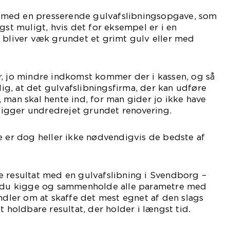
med en presserende gulvafslibningsopgave, som
gst muligt, hvis det for eksempel er i en
 bliver væk grundet et grimt gulv eller med
r, jo mindre indkomst kommer der i kassen, og så
g, at det gulvafslibningsfirma, der kan udføre
 man skal hente ind, for man gider jo ikke have
t ligger undredrejet grundet renovering.
e er dog heller ikke nødvendigvis de bedste af
e resultat med en gulvafslibning i Svendborg –
l du kigge og sammenholde alle parametre med
andler om at skaffe det mest egnet af den slags
t holdbare resultat, der holder i længst tid.