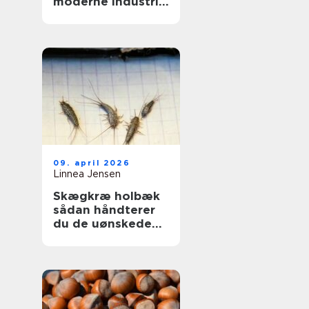
moderne industri:
driftssikker
dosering og
transport
09. april 2026
Linnea Jensen
Skægkræ holbæk
sådan håndterer
du de uønskede
gæster