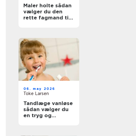
Maler holte sådan
vælger du den
rette fagmand til
opgaven
06. may 2026
Toke Larsen
Tandlæge vanløse
sådan vælger du
en tryg og
professionel klinik