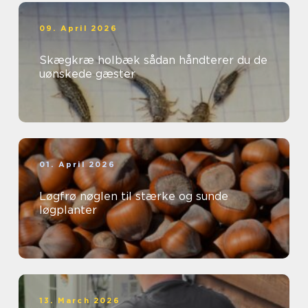
09. April 2026
Skægkræ holbæk sådan håndterer du de
uønskede gæster
01. April 2026
Løgfrø nøglen til stærke og sunde
løgplanter
13. March 2026