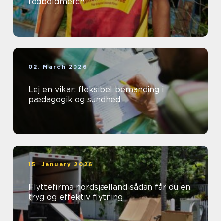
fodboldmerch
02. March 2026
Lej en vikar: fleksibel bemanding i
pædagogik og sundhed
15. January 2026
Flyttefirma nordsjælland sådan får du en
tryg og effektiv flytning