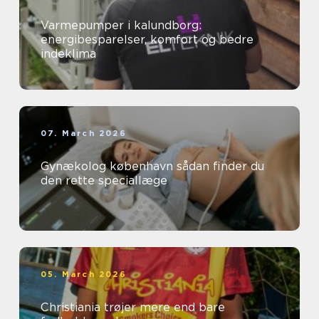
Varmepumper i kalundborg:
energibesparelser, komfort og bedre
indeklima
07. March 2026
Gynækolog københavn sådan finder du
den rette speciallæge
05. March 2026
Christiania trøjer mere end bare