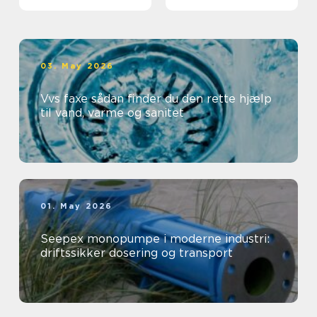
professionelt
arbejdsmiljø
03. May 2026
Vvs faxe sådan finder du den rette hjælp
til vand, varme og sanitet
01. May 2026
Seepex monopumpe i moderne industri:
driftssikker dosering og transport