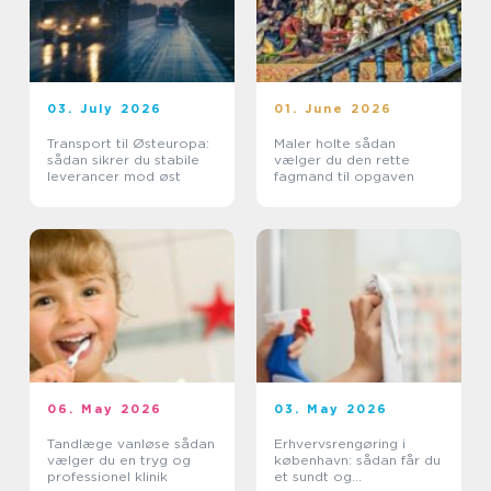
03. July 2026
01. June 2026
Transport til Østeuropa:
Maler holte sådan
sådan sikrer du stabile
vælger du den rette
leverancer mod øst
fagmand til opgaven
06. May 2026
03. May 2026
Tandlæge vanløse sådan
Erhvervsrengøring i
vælger du en tryg og
københavn: sådan får du
professionel klinik
et sundt og