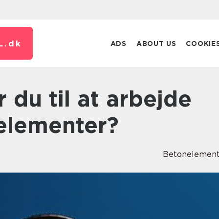
L.
dk
ADS
ABOUT US
COOKIE
elementer?
Betonelement