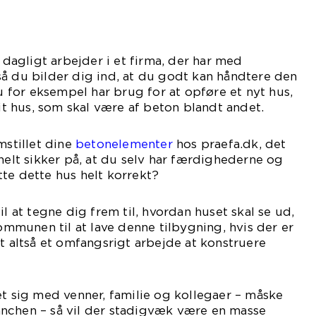
l dagligt arbejder i et firma, der har med
å du bilder dig ind, at du godt kan håndtere den
du for eksempel har brug for at opføre et nyt hus,
dit hus, som skal være af beton blandt andet.
mstillet dine
betonelementer
hos praefa.dk, det
 helt sikker på, at du selv har færdighederne og
te dette hus helt korrekt?
il at tegne dig frem til, hvordan huset skal se ud,
kommunen til at lave denne tilbygning, hvis der er
et altså et omfangsrigt arbejde at konstruere
et sig med venner, familie og kollegaer – måske
nchen – så vil der stadigvæk være en masse