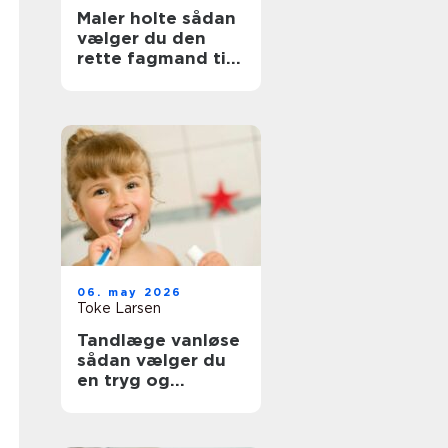
Maler holte sådan
vælger du den
rette fagmand til
opgaven
06. may 2026
Toke Larsen
Tandlæge vanløse
sådan vælger du
en tryg og
professionel klinik