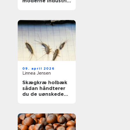
moderne industri:
driftssikker
dosering og
transport
09. april 2026
Linnea Jensen
Skægkræ holbæk
sådan håndterer
du de uønskede
gæster