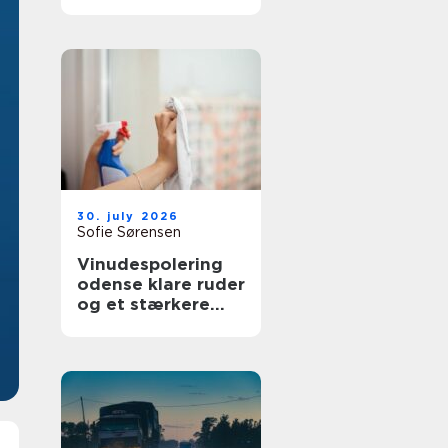
bedre overblik i
sundhedssektoren
30. july 2026
Sofie Sørensen
Vinudespolering
odense klare ruder
og et stærkere
helhedsindtryk af
din bolig