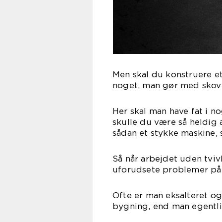
Men skal du konstruere e
noget, man gør med skovl 
Her skal man have fat i n
skulle du være så heldig at
sådan et stykke maskine, 
Så når arbejdet uden tvivl
uforudsete problemer på v
Ofte er man eksalteret og 
bygning, end man egentlig