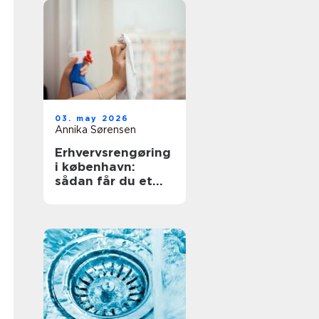
03. may 2026
Annika Sørensen
Erhvervsrengøring
i københavn:
sådan får du et
sundt og
professionelt
arbejdsmiljø