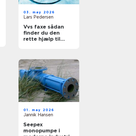
03. may 2026
Lars Pedersen
Vvs faxe sådan
finder du den
rette hjælp til
vand, varme og
sanitet
01. may 2026
Jannik Hansen
Seepex
monopumpe i