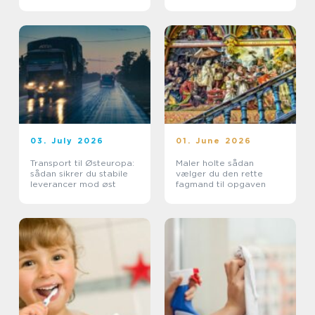
sundhedssektoren
af din bolig
03. July 2026
01. June 2026
Transport til Østeuropa:
Maler holte sådan
sådan sikrer du stabile
vælger du den rette
leverancer mod øst
fagmand til opgaven