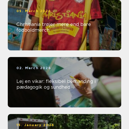
05. March 2026
Christiania trøjer mere end bare
fodboldmerch
02. March 2026
Lej en vikar: fleksibel bemanding i
pædagogik og sundhed
15. January 2026