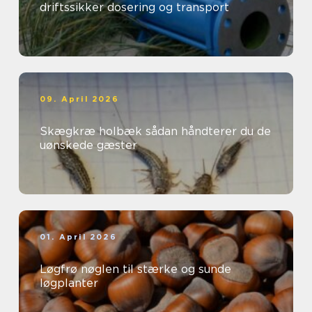
driftssikker dosering og transport
09. April 2026
Skægkræ holbæk sådan håndterer du de
uønskede gæster
01. April 2026
Løgfrø nøglen til stærke og sunde
løgplanter