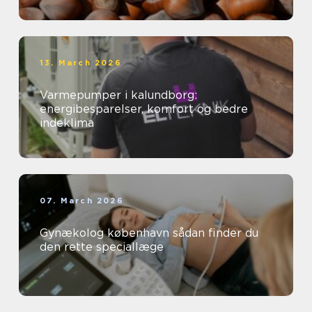
13. March 2026
Varmepumper i kalundborg:
energibesparelser, komfort og bedre
indeklima
07. March 2026
Gynækolog københavn sådan finder du
den rette speciallæge