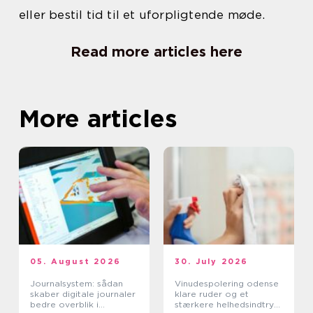
eller bestil tid til et uforpligtende møde.
Read more articles here
More articles
05. August 2026
30. July 2026
Journalsystem: sådan
Vinudespolering odense
skaber digitale journaler
klare ruder og et
bedre overblik i
stærkere helhedsindtryk