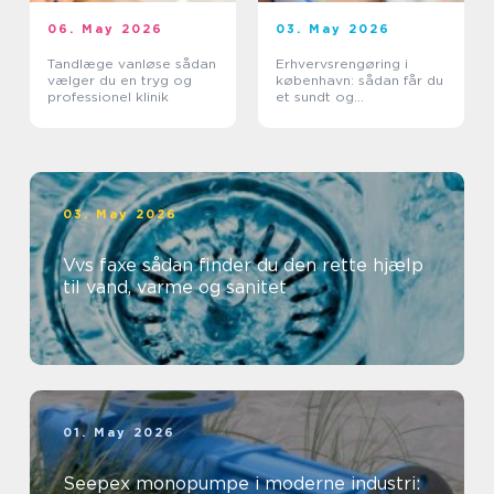
06. May 2026
03. May 2026
Tandlæge vanløse sådan
Erhvervsrengøring i
vælger du en tryg og
københavn: sådan får du
professionel klinik
et sundt og
professionelt
arbejdsmiljø
03. May 2026
Vvs faxe sådan finder du den rette hjælp
til vand, varme og sanitet
01. May 2026
Seepex monopumpe i moderne industri: