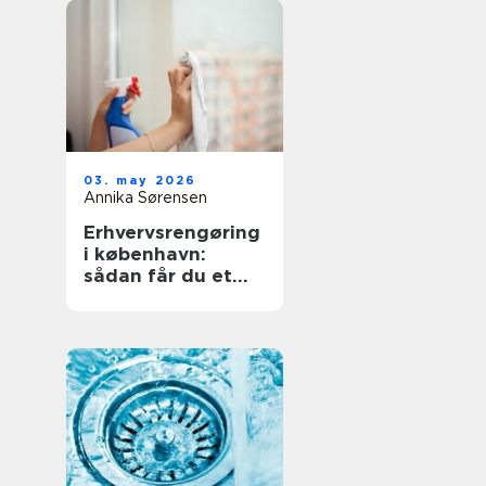
03. may 2026
Annika Sørensen
Erhvervsrengøring
i københavn:
sådan får du et
sundt og
professionelt
arbejdsmiljø