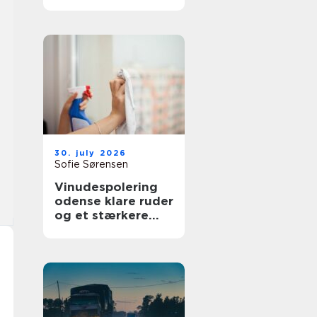
bedre overblik i
sundhedssektoren
30. july 2026
Sofie Sørensen
Vinudespolering
odense klare ruder
og et stærkere
helhedsindtryk af
din bolig