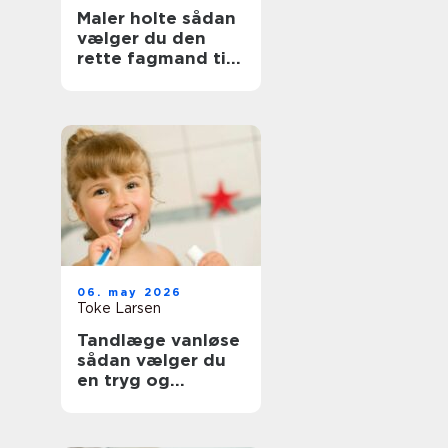
Maler holte sådan
vælger du den
rette fagmand til
opgaven
06. may 2026
Toke Larsen
Tandlæge vanløse
sådan vælger du
en tryg og
professionel klinik