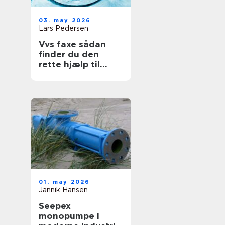
03. may 2026
Lars Pedersen
Vvs faxe sådan
finder du den
rette hjælp til
vand, varme og
sanitet
01. may 2026
Jannik Hansen
Seepex
monopumpe i