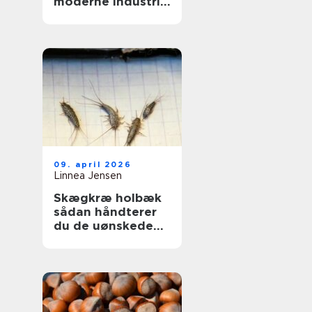
moderne industri:
driftssikker
dosering og
transport
09. april 2026
Linnea Jensen
Skægkræ holbæk
sådan håndterer
du de uønskede
gæster