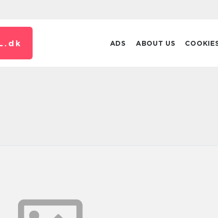
L.
dk
ADS
ABOUT US
COOKIE