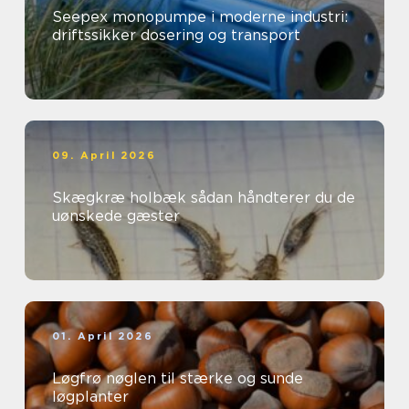
Seepex monopumpe i moderne industri:
driftssikker dosering og transport
09. April 2026
Skægkræ holbæk sådan håndterer du de
uønskede gæster
01. April 2026
Løgfrø nøglen til stærke og sunde
løgplanter