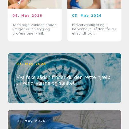
06. May 2026
03. May 2026
Tandlæge vanløse sådan
Erhvervsrengøring i
vælger du en tryg og
københavn: sådan får du
professionel klinik
et sundt og
professionelt
arbejdsmiljø
03. May 2026
Vvs faxe sådan finder du den rette hjælp
til vand, varme og sanitet
01. May 2026