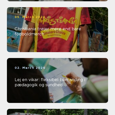
05. March 2026
Christiania trøjer mere end bare
fodboldmerch
02. March 2026
Lej en vikar: fleksibel bemanding i
pædagogik og sundhed