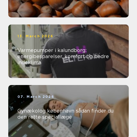
13. March 2026
Varmepumper i kalundborg:
energibesparelser, komfort og bedre
indeklima
07. March 2026
Gynækolog københavn sådan finder du
den rette speciallæge