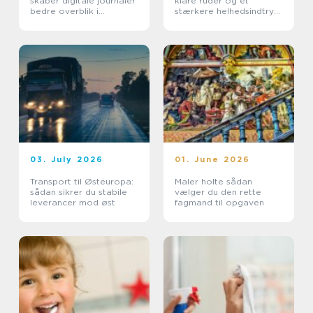
skaber digitale journaler
klare ruder og et
bedre overblik i
stærkere helhedsindtryk
sundhedssektoren
af din bolig
03. July 2026
01. June 2026
Transport til Østeuropa:
Maler holte sådan
sådan sikrer du stabile
vælger du den rette
leverancer mod øst
fagmand til opgaven