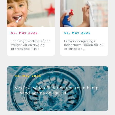
06. May 2026
03. May 2026
Tandlæge vanløse sådan
Erhvervsrengøring i
vælger du en tryg og
københavn: sådan får du
professionel klinik
et sundt og
professionelt
arbejdsmiljø
03. May 2026
Vvs faxe sådan finder du den rette hjælp
til vand, varme og sanitet