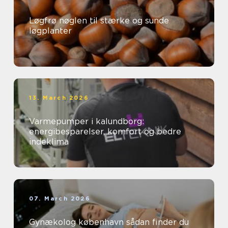
Løgfrø nøglen til stærke og sunde
løgplanter
13. March 2026
Varmepumper i kalundborg:
energibesparelser, komfort og bedre
indeklima
07. March 2026
Gynækolog københavn sådan finder du