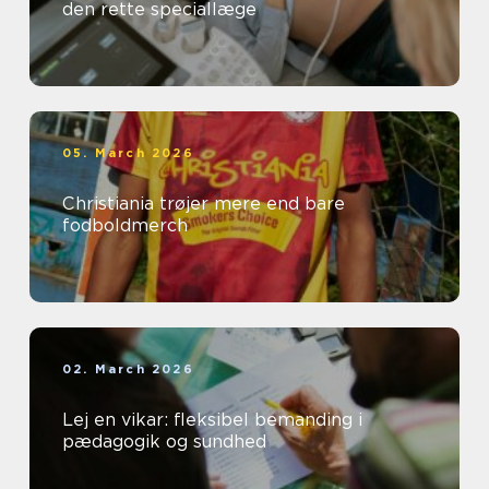
den rette speciallæge
05. March 2026
Christiania trøjer mere end bare
fodboldmerch
02. March 2026
Lej en vikar: fleksibel bemanding i
pædagogik og sundhed