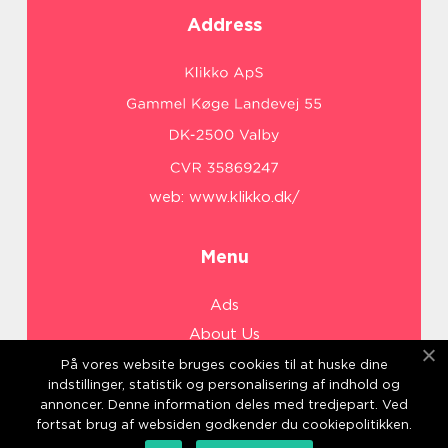
Address
web:
www.klikko.dk/
Menu
Ads
About Us
Cookies
På vores website bruges cookies til at huske dine
indstillinger, statistik og personalisering af indhold og
Contact
annoncer. Denne information deles med tredjepart. Ved
Sitemap
fortsat brug af websiden godkender du cookiepolitikken.