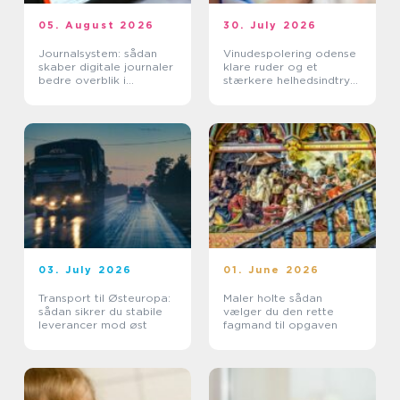
05. August 2026
30. July 2026
Journalsystem: sådan
Vinudespolering odense
skaber digitale journaler
klare ruder og et
bedre overblik i
stærkere helhedsindtryk
sundhedssektoren
af din bolig
03. July 2026
01. June 2026
Transport til Østeuropa:
Maler holte sådan
sådan sikrer du stabile
vælger du den rette
leverancer mod øst
fagmand til opgaven