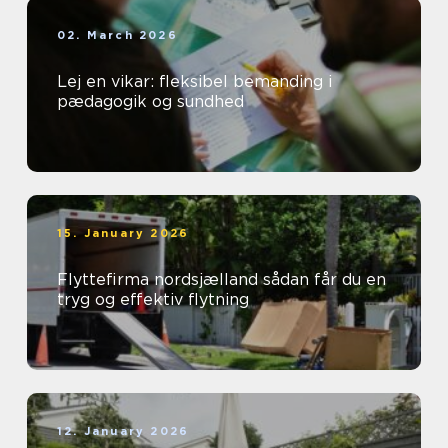
02. March 2026
Lej en vikar: fleksibel bemanding i
pædagogik og sundhed
15. January 2026
Flyttefirma nordsjælland sådan får du en
tryg og effektiv flytning
12. January 2026