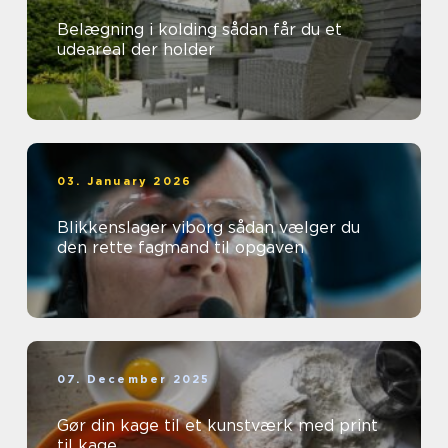
Belægning i kolding sådan får du et
udeareal der holder
03. January 2026
Blikkenslager viborg sådan vælger du
den rette fagmand til opgaven
07. December 2025
Gør din kage til et kunstværk med print
til kage