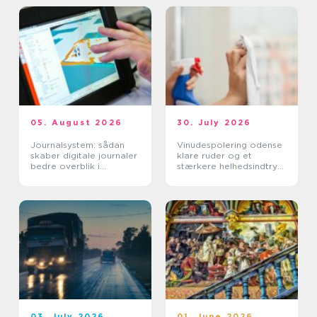
05. August 2026
30. July 2026
Journalsystem: sådan
Vinudespolering odense
skaber digitale journaler
klare ruder og et
bedre overblik i
stærkere helhedsindtryk
sundhedssektoren
af din bolig
03. July 2026
01. June 2026