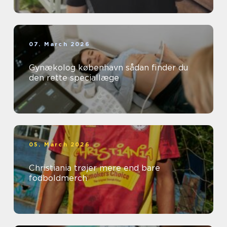
07. March 2026
Gynækolog københavn sådan finder du
den rette speciallæge
05. March 2026
Christiania trøjer mere end bare
fodboldmerch