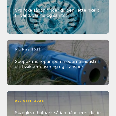
Vvs faxe sådan finder du den rette hjælp
til vand, varme og sanitet
01. May 2026
Seepex monopumpe i moderne industri:
driftssikker dosering og transport
09. April 2026
Skægkræ holbæk sådan håndterer du de