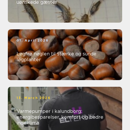
uønskede gæster
01. April 2026
Løgfrø nøglen til stærke og sunde
løgplanter
13. March 2026
Varmepumper i kalundborg:
energibesparelser, komfort og bedre
indeklima