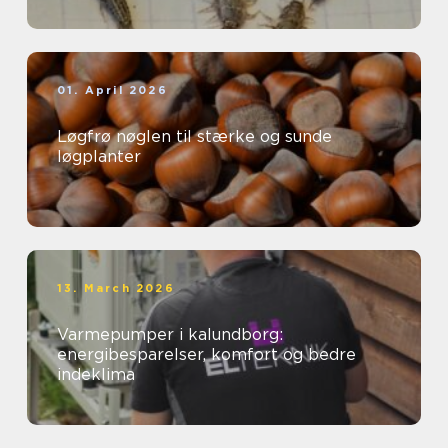
01. April 2026
Løgfrø nøglen til stærke og sunde
løgplanter
13. March 2026
Varmepumper i kalundborg:
energibesparelser, komfort og bedre
indeklima