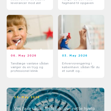
leverancer mod øst
fagmand til opgaven
06. May 2026
03. May 2026
Tandlæge vanløse sådan
Erhvervsrengøring i
vælger du en tryg og
københavn: sådan får du
professionel klinik
et sundt og
professionelt
arbejdsmiljø
03. May 2026
Vvs faxe sådan finder du den rette hjælp