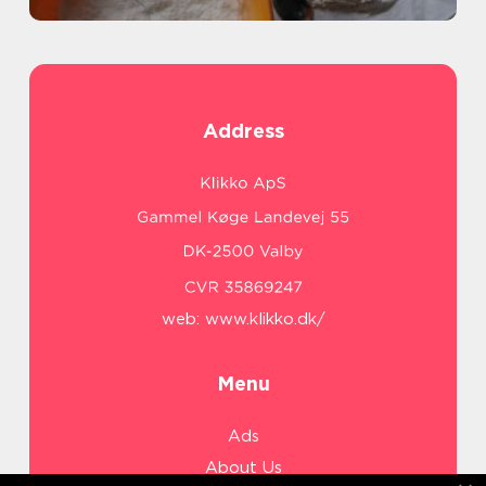
Address
web:
www.klikko.dk/
Menu
Ads
About Us