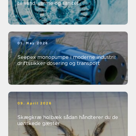
til vand, varme og sanitet
01. May 2026
Seepex monopumpe i moderne industri:
driftssikker dosering og transport
09. April 2026
Skægkræ holbæk sådan håndterer du de
uønskede gæster