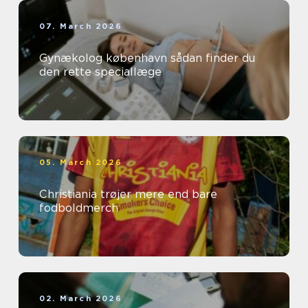
07. March 2026
Gynækolog københavn sådan finder du
den rette speciallæge
05. March 2026
Christiania trøjer mere end bare
fodboldmerch
02. March 2026