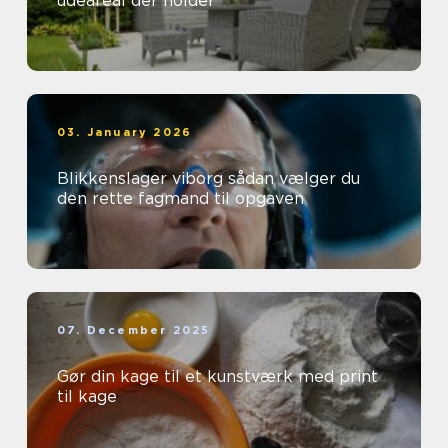
udeareal der holder
03. January 2026
Blikkenslager viborg sådan vælger du
den rette fagmand til opgaven
07. December 2025
Gør din kage til et kunstværk med print
til kage