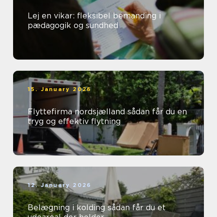
Lej en vikar: fleksibel bemanding i
pædagogik og sundhed
15. January 2026
Flyttefirma nordsjælland sådan får du en
tryg og effektiv flytning
12. January 2026
Belægning i kolding sådan får du et