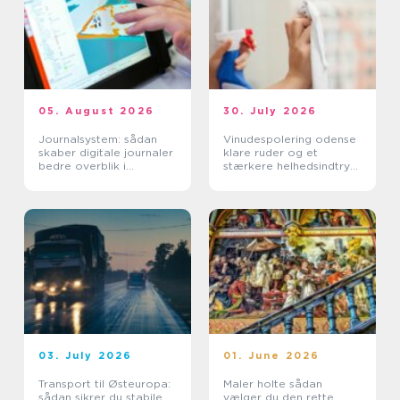
05. August 2026
30. July 2026
Journalsystem: sådan
Vinudespolering odense
skaber digitale journaler
klare ruder og et
bedre overblik i
stærkere helhedsindtryk
sundhedssektoren
af din bolig
03. July 2026
01. June 2026
Transport til Østeuropa:
Maler holte sådan
sådan sikrer du stabile
vælger du den rette