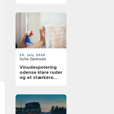
bedre overblik i
sundhedssektoren
30. july 2026
Sofie Sørensen
Vinudespolering
odense klare ruder
og et stærkere
helhedsindtryk af
din bolig