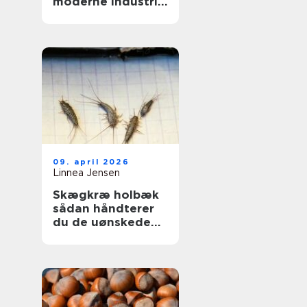
moderne industri:
driftssikker
dosering og
transport
09. april 2026
Linnea Jensen
Skægkræ holbæk
sådan håndterer
du de uønskede
gæster