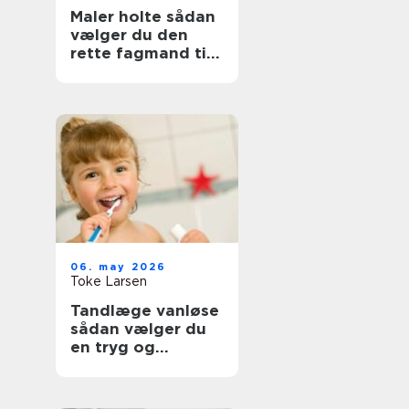
Maler holte sådan
vælger du den
rette fagmand til
opgaven
06. may 2026
Toke Larsen
Tandlæge vanløse
sådan vælger du
en tryg og
professionel klinik