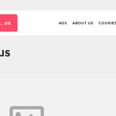
L.
dk
ADS
ABOUT US
COOKIE
us