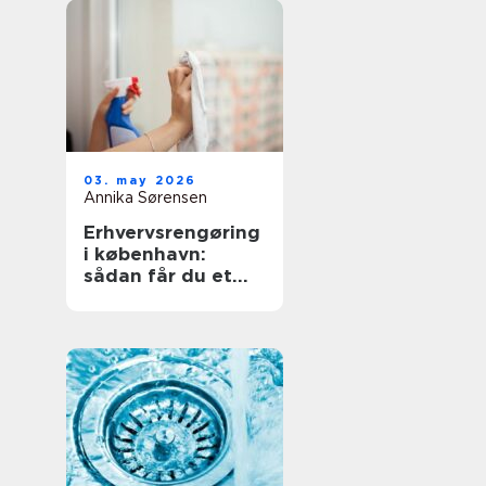
03. may 2026
Annika Sørensen
Erhvervsrengøring
i københavn:
sådan får du et
sundt og
professionelt
arbejdsmiljø