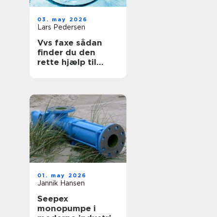
03. may 2026
Lars Pedersen
Vvs faxe sådan
finder du den
rette hjælp til
vand, varme og
sanitet
01. may 2026
Jannik Hansen
Seepex
monopumpe i