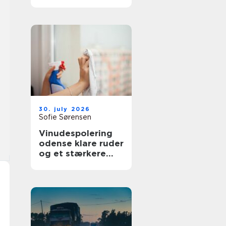
bedre overblik i
sundhedssektoren
30. july 2026
Sofie Sørensen
Vinudespolering
odense klare ruder
og et stærkere
helhedsindtryk af
din bolig