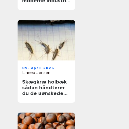
moderne industri:
driftssikker
dosering og
transport
09. april 2026
Linnea Jensen
Skægkræ holbæk
sådan håndterer
du de uønskede
gæster