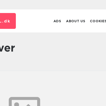
L.
dk
ADS
ABOUT US
COOKIE
ver