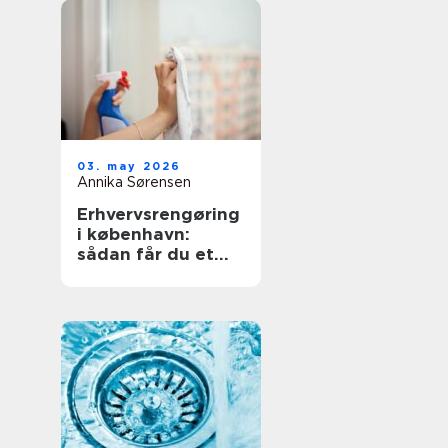
03. may 2026
Annika Sørensen
Erhvervsrengøring
i københavn:
sådan får du et
sundt og
professionelt
arbejdsmiljø