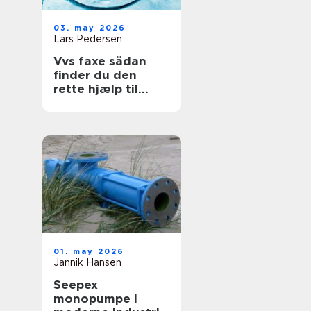
03. may 2026
Lars Pedersen
Vvs faxe sådan
finder du den
rette hjælp til
vand, varme og
sanitet
01. may 2026
Jannik Hansen
Seepex
monopumpe i