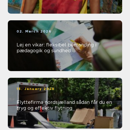
02. March 2026
Lej en vikar: fleksibel bemanding i
pædagogik og sundhed
15. January 2026
Flyttefirma nordsjælland sådan får du en
tryg og effektiv flytning