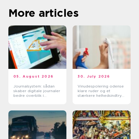
More articles
05. August 2026
30. July 2026
Journalsystem: sådan
Vinudespolering odense
skaber digitale journaler
klare ruder og et
bedre overblik i
stærkere helhedsindtryk
sundhedssektoren
af din bolig