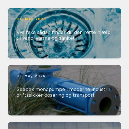
03. May 2026
Vvs faxe sådan finder du den rette hjælp
til vand, varme og sanitet
01. May 2026
Seepex monopumpe i moderne industri:
driftssikker dosering og transport