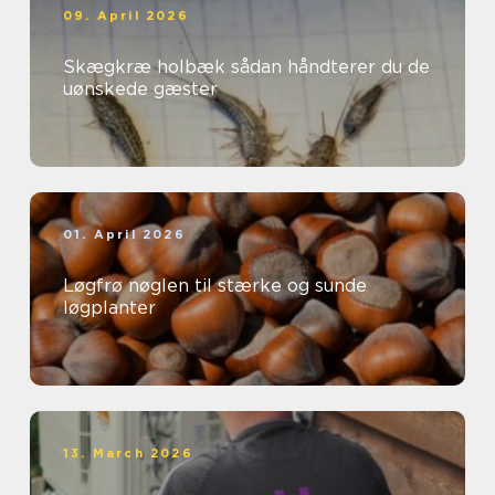
09. April 2026
Skægkræ holbæk sådan håndterer du de
uønskede gæster
01. April 2026
Løgfrø nøglen til stærke og sunde
løgplanter
13. March 2026