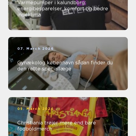
Varmepumper i kalundborg:
energibesparelser, komfort og bedre
indeklima
07. March 2026
Gynækolog københavn sådan finder du
den rette speciallæge
05. March 2026
Christiania trøjer mere end bare
fodboldmerch