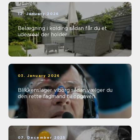
12. January 2026
Belægning i kolding sådan får du et
udeareal der holder
03. January 2026
Blikkenslager viborg sådan vælger du
den rette fagmand til opgaven
07. December 2025