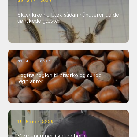
09. April 2026
Skægkræ holbæk sådan håndterer du de
uønskede gæster
01. April 2026
Løgfrø nøglen til stærke og sunde
løgplanter
13. March 2026
Varmepumper i kalundborg: