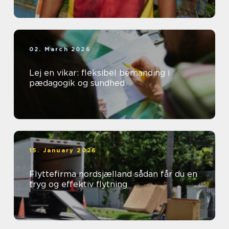
02. March 2026
Lej en vikar: fleksibel bemanding i
pædagogik og sundhed
15. January 2026
Flyttefirma nordsjælland sådan får du en
tryg og effektiv flytning