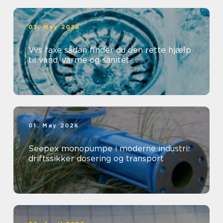
03. May 2026
Vvs faxe sådan finder du den rette hjælp
til vand, varme og sanitet
01. May 2026
Seepex monopumpe i moderne industri:
driftssikker dosering og transport