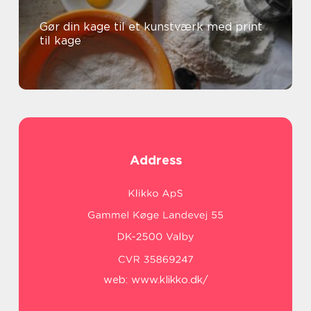
Gør din kage til et kunstværk med print
til kage
Address
web:
www.klikko.dk/