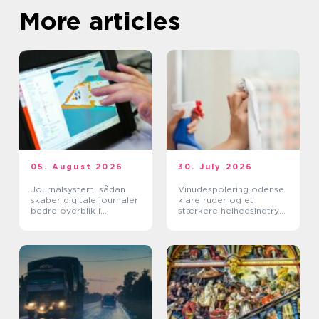
More articles
05. August 2026
30. July 2026
Journalsystem: sådan
Vinudespolering odense
skaber digitale journaler
klare ruder og et
bedre overblik i
stærkere helhedsindtryk
sundhedssektoren
af din bolig