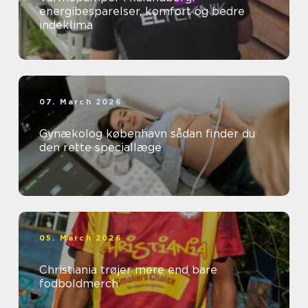
energibesparelser, komfort og bedre
indeklima
07. March 2026
Gynækolog københavn sådan finder du
den rette speciallæge
05. March 2026
Christiania trøjer mere end bare
fodboldmerch