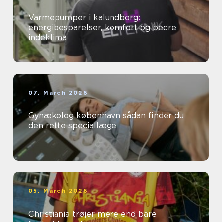
Varmepumper i kalundborg:
energibesparelser, komfort og bedre
indeklima
07. March 2026
Gynækolog københavn sådan finder du
den rette speciallæge
05. March 2026
Christiania trøjer mere end bare