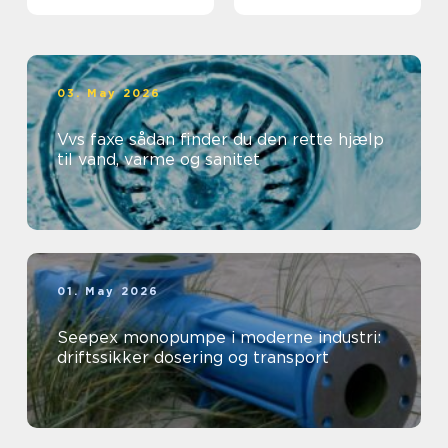
professionelt
arbejdsmiljø
03. May 2026
Vvs faxe sådan finder du den rette hjælp
til vand, varme og sanitet
01. May 2026
Seepex monopumpe i moderne industri:
driftssikker dosering og transport