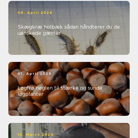
09. April 2026
Skægkræ holbæk sådan håndterer du de
uønskede gæster
01. April 2026
Løgfrø nøglen til stærke og sunde
løgplanter
13. March 2026