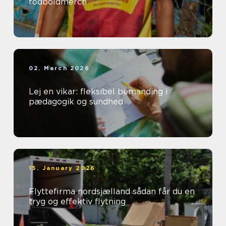
fodboldmerch
02. March 2026
Lej en vikar: fleksibel bemanding i
pædagogik og sundhed
15. January 2026
Flyttefirma nordsjælland sådan får du en
tryg og effektiv flytning