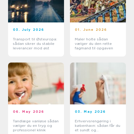
03. July 2026
01. June 2026
Transport til Østeuropa:
Maler holte sådan
sådan sikrer du stabile
vælger du den rette
leverancer mod øst
fagmand til opgaven
06. May 2026
03. May 2026
Tandlæge vanløse sådan
Erhvervsrengøring i
vælger du en tryg og
københavn: sådan får du
professionel klinik
et sundt og