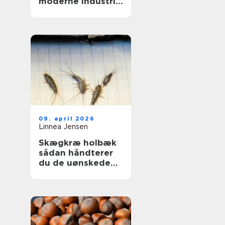
moderne industri:
driftssikker
dosering og
transport
09. april 2026
Linnea Jensen
Skægkræ holbæk
sådan håndterer
du de uønskede
gæster