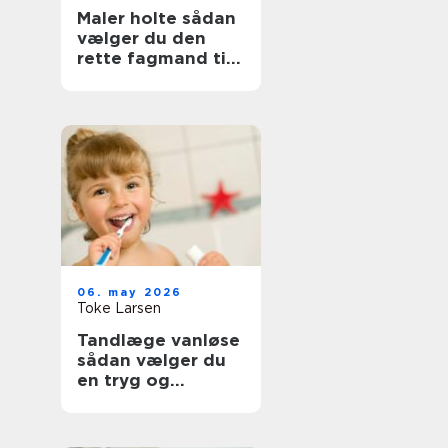
Maler holte sådan
vælger du den
rette fagmand til
opgaven
06. may 2026
Toke Larsen
Tandlæge vanløse
sådan vælger du
en tryg og
professionel klinik