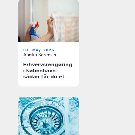
03. may 2026
Annika Sørensen
Erhvervsrengøring
i københavn:
sådan får du et
sundt og
professionelt
arbejdsmiljø