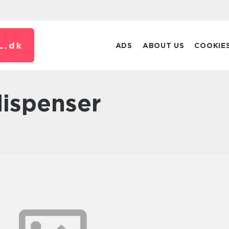
L.
dk
ADS
ABOUT US
COOKIE
dispenser