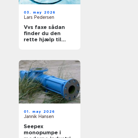
03. may 2026
Lars Pedersen
Vvs faxe sådan
finder du den
rette hjælp til
vand, varme og
sanitet
01. may 2026
Jannik Hansen
Seepex
monopumpe i