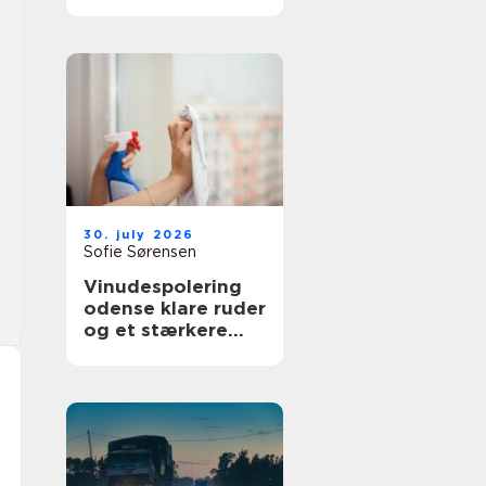
bedre overblik i
sundhedssektoren
30. july 2026
Sofie Sørensen
Vinudespolering
odense klare ruder
og et stærkere
helhedsindtryk af
din bolig